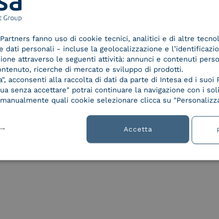
l Digital Maturity Evaluation?
verai una guida completa alla digitalizzazione per
ricca di strategie pratiche, consigli e best pract
Partners fanno uso di cookie tecnici, analitici e di altre tecno
e migliorare l’efficienza aziendale. In poche parol
dati personali - incluse la geolocalizzazione e l’identificazio
uò guidarti verso un uso più strategico della tec
azione attraverso le seguenti attività: annunci e contenuti pers
ontenuto, ricerche di mercato e sviluppo di prodotti.
, acconsenti alla raccolta di dati da parte di Intesa ed i suoi 
ente via email, senza impegno e nel pieno rispett
a senza accettare" potrai continuare la navigazione con i soli
re manualmente quali cookie selezionare clicca su "Personalizza
Accetta