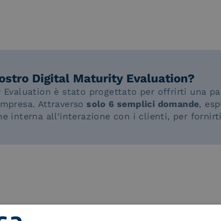
ostro Digital Maturity Evaluation?
ty Evaluation è stato progettato per offrirti una 
 impresa. Attraverso
solo 6 semplici domande
, es
ne interna all’interazione con i clienti, per fornirt