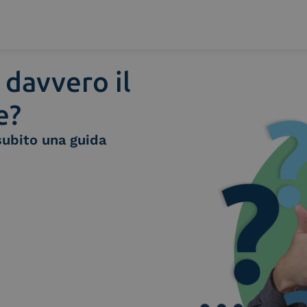
 davvero il
e?
subito una guida