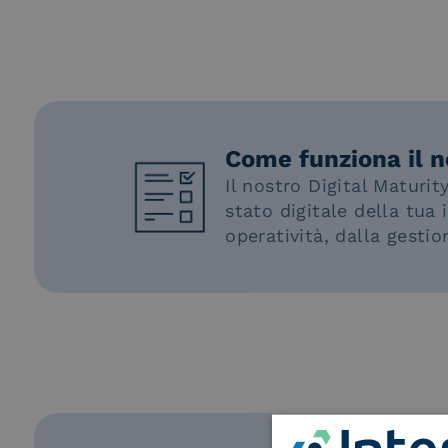
Come funziona il n
Il nostro Digital Maturi
stato digitale della tua
operatività, dalla gestio