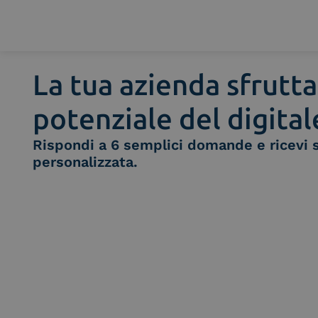
La tua azienda sfrutta
Chi siamo
Cosa facciamo
potenziale del digital
Piattaforme
Rispondi a 6 semplici domande e ricevi 
Industry
personalizzata.
News e Media
Contattaci