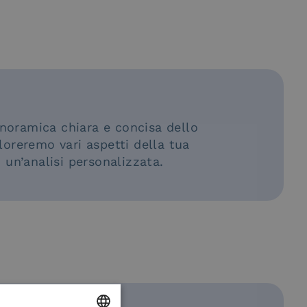
panoramica chiara e concisa dello
ploreremo vari aspetti della tua
i un’analisi personalizzata.