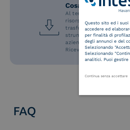
Cosa ottieni dopo i
Al termine del quiz,
rice
risorsa indispensabile, 
Questo sito ed i suoi 
trasformazione digitale 
accedere ed elaborare 
strumento gratuito che p
per finalità di profil
degli annunci e del c
azienda.
Selezionando "Accetta"
Riceverai tutto direttam
Selezionando "Continu
analitici. Puoi gesti
Continua senza accettare
FAQ