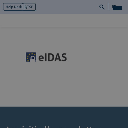
IT
Help Desk
QTSP
Chi siamo
Cosa facciamo
Piattaforme
Industry
News e Media
Contattaci