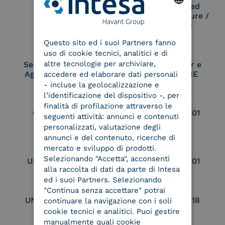
Remote Qualified
Electronic Signature /
Seal Creation
ENGLISH
Questo sito ed i suoi Partners fanno
ITALIAN
uso di cookie tecnici, analitici e di
altre tecnologie per archiviare,
Service Provider e
Service Provider e
Aggregatore SPID
Aggregatore CIE
accedere ed elaborare dati personali
- incluse la geolocalizzazione e
l’identificazione del dispositivo -, per
finalità di profilazione attraverso le
Conservatore
UNI EN ISO 37001
seguenti attività: annunci e contenuti
qualificato
personalizzati, valutazione degli
annunci e del contenuto, ricerche di
mercato e sviluppo di prodotti.
Selezionando "Accetta", acconsenti
UNI EN ISO 9001
UNI EN ISO 27001
alla raccolta di dati da parte di Intesa
ed i suoi Partners. Selezionando
"Continua senza accettare" potrai
UNI EN ISO 27017
UNI EN ISO 27018
continuare la navigazione con i soli
cookie tecnici e analitici. Puoi gestire
manualmente quali cookie