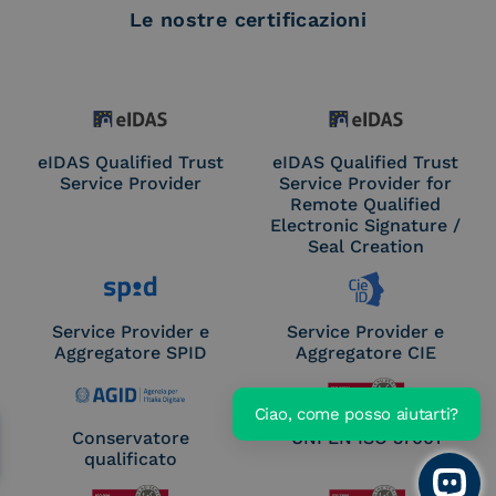
Le nostre certificazioni
eIDAS Qualified Trust
eIDAS Qualified Trust
Service Provider
Service Provider for
Remote Qualified
Electronic Signature /
Seal Creation
Service Provider e
Service Provider e
Aggregatore SPID
Aggregatore CIE
Ciao, come posso aiutarti?
Conservatore
UNI EN ISO 37001
Scarica l'e-Book gratuito
qualificato
Open 