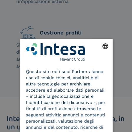
un’applicazione esterna.
Gestione profili
Si possono creare e gestire profili
diversificati per aree aziendali e
autorizzazioni. Ogni area aziendale può
ENGLISH
avere il suo modello.
Questo sito ed i suoi Partners fanno
ITALIAN
uso di cookie tecnici, analitici e di
altre tecnologie per archiviare,
accedere ed elaborare dati personali
- incluse la geolocalizzazione e
l’identificazione del dispositivo -, per
finalità di profilazione attraverso le
seguenti attività: annunci e contenuti
Intesa Sign & Pay: firma e incassa, in
personalizzati, valutazione degli
un unico processo
annunci e del contenuto, ricerche di