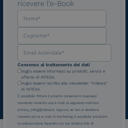
ricevere l’e-Book
Scrivici
Consenso al trattamento dei dati
Voglio essere informato su prodotti, servizi e
offerte di INTESA.
Voglio essere iscritto alla newsletter "InNews"
di INTESA.
È possibile ritirare il proprio consenso in qualsiasi
momento inviando una e-mail al seguente indirizzo:
privacy_mktg@intesa.it. Oppure, se non si desidera
ricevere più le e-mail di marketing, è possibile annullare
la sottoscrizione facendo clic sul relativo link di
Introduzione
Tipologie di firma
Vantaggi
Funzionalità
Case 