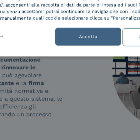
, acconsenti alla raccolta di dati da parte di Intesa ed i suoi 
a senza accettare" potrai continuare la navigazione con i soli
re manualmente quali cookie selezionare clicca su "Personalizza
 nella firma
Accetta
ssione
documentazione
 rinnovare le
e
può agevolare
tante
e la
firma
rmità normativa e
e a questo sistema, le
fficienza gli
urando un processo