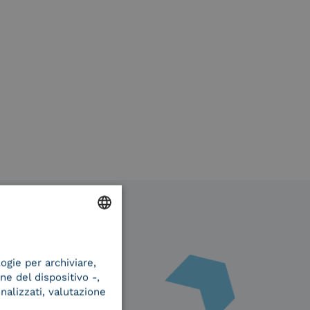
ENGLISH
logie per archiviare,
ITALIAN
ne del dispositivo -,
onalizzati, valutazione