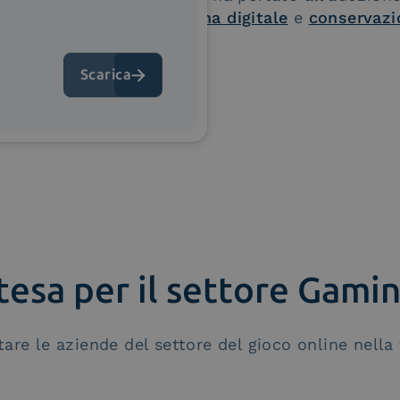
adeguata verifica
,
firma digitale
e
conservazi
Mostra di più
ntesa per il settore Gami
are le aziende del settore del gioco online nella