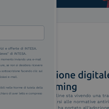
Contattaci
izi e offerte di INTESA.
nNews" di INTESA.
asi momento inviando una e-mail
ure, se non si desidera ricevere
Ottimizzazione digital
a sottoscrizione facendo clic sul
lsiasi e-mail.
settore Gaming
ibili nelle Norme di tutela della
chiaro di aver letto e compreso
Il settore del gioco online sta vivendo una t
necessità di conformarsi alle normative antiri
affidabilità agli utenti ha portato all’adozion