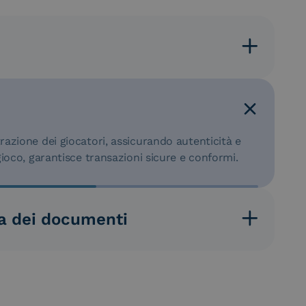
 dei giocatori in pochi passaggi, prevenendo frodi
e CIE garantisce un accesso rapido e conforme alle
trazione dei giocatori, assicurando autenticità e
 gioco, garantisce transazioni sicure e conformi.
a dei documenti
tti e transazioni in sicurezza, rispettando
 documenti restano accessibili per controlli