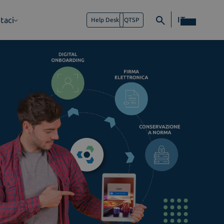
IT
taci
Help Desk
QTSP