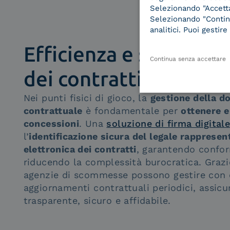
Selezionando "Accetta"
Selezionando "Continu
analitici. Puoi gesti
Efficienza e sicurezza
Continua senza accettare
dei contratti di conce
Nei punti fisici di gioco, la
gestione della 
contrattuale
è fondamentale per
ottenere e
concessioni
. Una
soluzione di firma digital
l’
identificazione sicura del legale rappresen
elettronica dei contratti
, garantendo confo
riducendo la complessità burocratica. Grazi
agenzie di scommesse possono gestire con e
aggiornamenti contrattuali periodici, assic
trasparente, sicuro e affidabile.