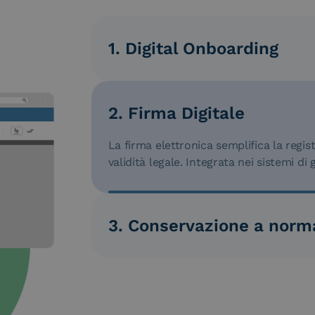
1. Digital Onboarding
L’onboarding digitale verifica l’identità
grazie all’AI. L’integrazione con SPID 
2. Firma Digitale
normative AML, eIDAS e AgID.
La firma elettronica semplifica la regis
validità legale. Integrata nei sistemi di
3. Conservazione a norm
La gestione documentale archivia contra
l’obbligo di conservazione di 10 anni. I
normativi.