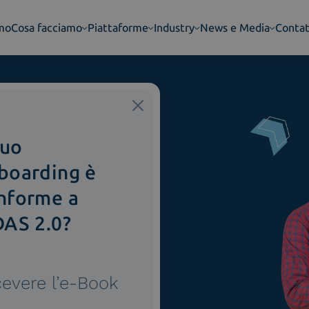
amo
Cosa facciamo
Piattaforme
Industry
News e Media
Contat
del Gaming
tuo
boarding è
antisci la conformità
nforme a
per il settore gaming.
DAS 2.0?
cevere l’e-Book