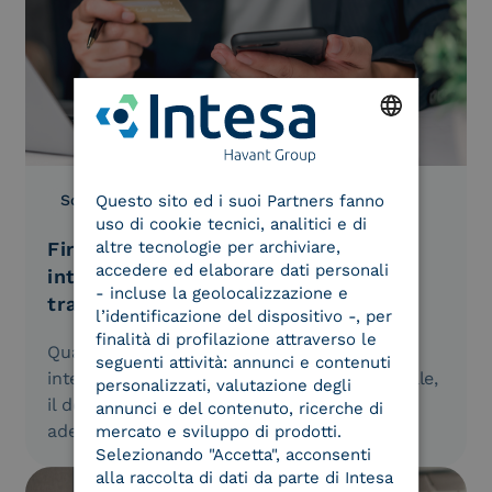
ENGLISH
Questo sito ed i suoi Partners fanno
Soluzioni
18.05.2026
ITALIAN
uso di cookie tecnici, analitici e di
altre tecnologie per archiviare,
Firma elettronica e pagamenti
accedere ed elaborare dati personali
integrati: l’evoluzione dei processi
- incluse la geolocalizzazione e
transattivi
l’identificazione del dispositivo -, per
finalità di profilazione attraverso le
Quando la firma elettronica e il pagamento
seguenti attività: annunci e contenuti
integrato avvengono in un unico flusso digitale,
personalizzati, valutazione degli
il documento smette di essere un
annunci e del contenuto, ricerche di
adempimento burocratico e diventa un…
mercato e sviluppo di prodotti.
Selezionando "Accetta", acconsenti
alla raccolta di dati da parte di Intesa