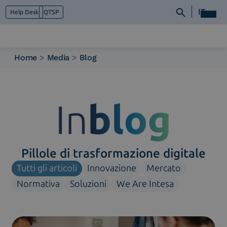
IT
Help Desk
QTSP
Home
>
Media
>
Blog
Chi siamo
Cosa facciamo
Piattaforme
Industry
News e Media
Contattaci
Pillole di trasformazione digitale
Tutti gli articoli
Innovazione
Mercato
Normativa
Soluzioni
We Are Intesa