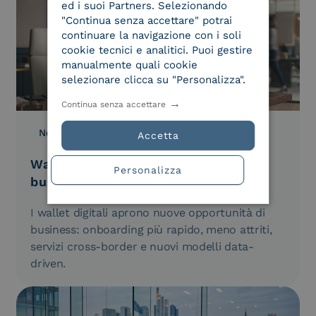
ed i suoi Partners. Selezionando
"Continua senza accettare" potrai
continuare la navigazione con i soli
cookie tecnici e analitici. Puoi gestire
manualmente quali cookie
selezionare clicca su "Personalizza".
Continua senza accettare
Normativa
29.04.2026
Accetta
Wallet digitali e nuovi modelli di
Personalizza
business: quali opportunità
I wallet digitali aprono nuove opportunità di
business: onboarding più rapido, meno attriti,
servizi cross-border e nuovi modelli data-
driven.