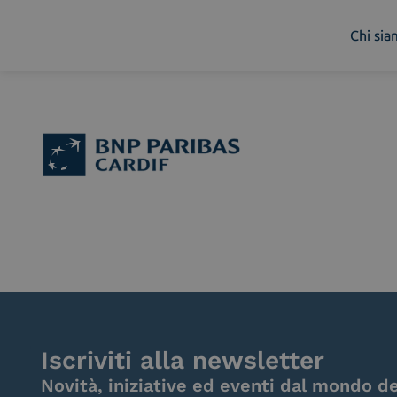
Chi si
Chi siamo
Cosa facciamo
Piattaforme
Industry
News e Media
Contattaci
Iscriviti alla newsletter
Novità, iniziative ed eventi dal mondo de