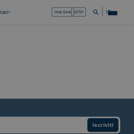
IT
taci
Help Desk
QTSP