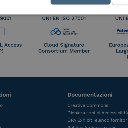
 9001
UNI EN ISO 27001
UNI 
OL Access
Cloud Signature
Europe
P)
Consortium Member
Larg
ioni
Documentazioni
co
Creative Commons
Dichiarazioni di Accessibilità
DPA Exhibit: elenco fornitor
i
Politica Anticorruzione