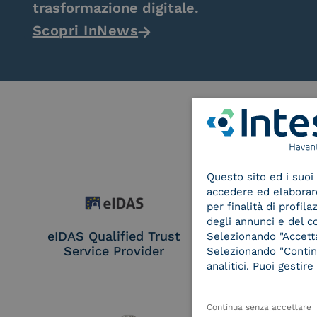
trasformazione digitale.
Scopri InNews
Questo sito ed i suoi 
accedere ed elaborare 
per finalità di profil
degli annunci e del c
eIDAS Qualified Trust
eIDAS Qualifie
Selezionando "Accetta"
Service Provider
Service Provi
Selezionando "Continu
Remote Qual
analitici. Puoi gesti
Electronic Sig
Seal Crea
Continua senza accettare