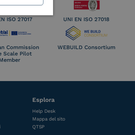
EN ISO 27017
UNI EN ISO 27018
an Commission
WEBUILD Consortium
e Scale Pilot
Member
Esplora
Help Desk
Mappa del sito
i
QTSP