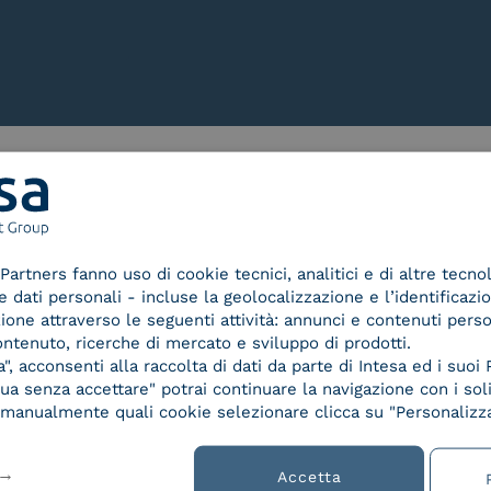
Le nostre certificazioni
Partners fanno uso di cookie tecnici, analitici e di altre tecno
dati personali - incluse la geolocalizzazione e l’identificazio
azione attraverso le seguenti attività: annunci e contenuti pers
ontenuto, ricerche di mercato e sviluppo di prodotti.
d Trust
Service Provider e
Servi
, acconsenti alla raccolta di dati da parte di Intesa ed i suoi 
der for
Aggregatore SPID
Aggr
a senza accettare" potrai continuare la navigazione con i soli
ified
re manualmente quali cookie selezionare clicca su "Personalizza
nature /
tion
Accetta