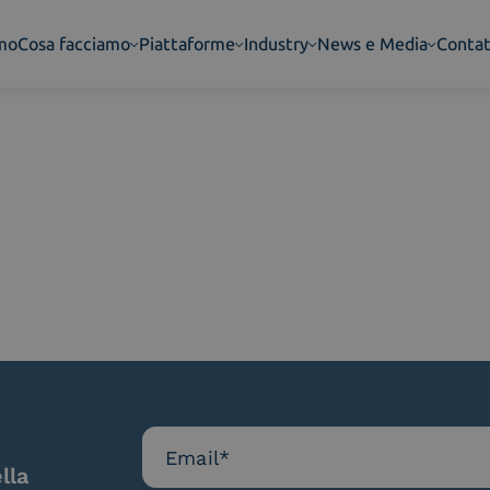
amo
Cosa facciamo
Piattaforme
Industry
News e Media
Contat
lla