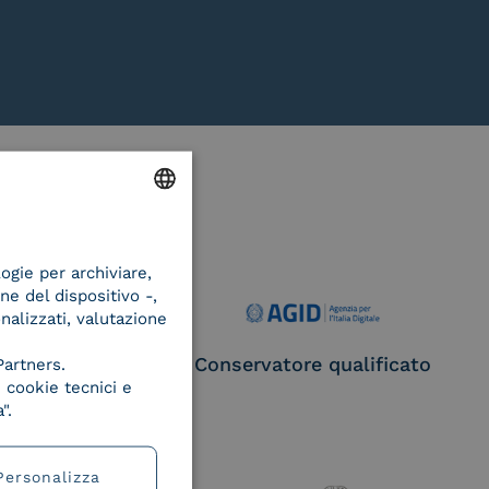
ENGLISH
logie per archiviare,
ITALIAN
ne del dispositivo -,
onalizzati, valutazione
ce Provider e
Conservatore qualificato
Partners.
egatore CIE
 cookie tecnici e
".
Personalizza