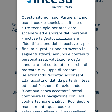
Electronic Signature /
Seal Creation
ENGLISH
Questo sito ed i suoi Partners fanno
ITALIAN
uso di cookie tecnici, analitici e di
Service Provider e
Service Provider e
altre tecnologie per archiviare,
Aggregatore SPID
Aggregatore CIE
accedere ed elaborare dati personali
- incluse la geolocalizzazione e
l’identificazione del dispositivo -, per
Conservatore
UNI EN ISO 37001
finalità di profilazione attraverso le
qualificato
seguenti attività: annunci e contenuti
personalizzati, valutazione degli
annunci e del contenuto, ricerche di
mercato e sviluppo di prodotti.
UNI EN ISO 9001
UNI EN ISO 27001
Selezionando "Accetta", acconsenti
alla raccolta di dati da parte di Intesa
ed i suoi Partners. Selezionando
"Continua senza accettare" potrai
UNI EN ISO 27017
UNI EN ISO 27018
continuare la navigazione con i soli
cookie tecnici e analitici. Puoi gestire
manualmente quali cookie
Membro Adobe
Certified PEPPOL