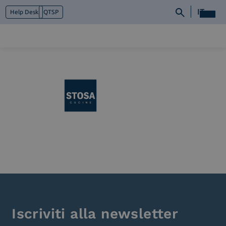
IT
Help Desk
QTSP
Chi siamo
Cosa facciamo
Piattaforme
Industry
News e Media
Contattaci
Iscriviti alla newsletter