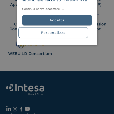
selezionare clicca su "Personalizza".
Approved Trust List
Access Point (AP)
Continua senza accettare
Accetta
Cloud Signature
European Commission
Consortium Member
Large Scale Pilot
Personalizza
Member
WEBUILD Consortium