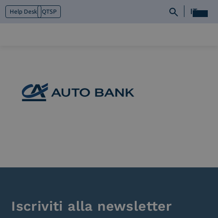
IT
Help Desk
QTSP
Chi siamo
Cosa facciamo
Piattaforme
Industry
News e Media
Contattaci
Iscriviti alla newsletter