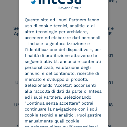
Electronic Signature /
Seal Creation
ENGLISH
Questo sito ed i suoi Partners fanno
ITALIAN
uso di cookie tecnici, analitici e di
Service Provider e
Service Provider e
altre tecnologie per archiviare,
Aggregatore SPID
Aggregatore CIE
accedere ed elaborare dati personali
- incluse la geolocalizzazione e
l’identificazione del dispositivo -, per
Conservatore
UNI EN ISO 37001
finalità di profilazione attraverso le
qualificato
seguenti attività: annunci e contenuti
personalizzati, valutazione degli
annunci e del contenuto, ricerche di
mercato e sviluppo di prodotti.
UNI EN ISO 9001
UNI EN ISO 27001
Selezionando "Accetta", acconsenti
alla raccolta di dati da parte di Intesa
ed i suoi Partners. Selezionando
"Continua senza accettare" potrai
UNI EN ISO 27017
UNI EN ISO 27018
continuare la navigazione con i soli
cookie tecnici e analitici. Puoi gestire
manualmente quali cookie
Membro Adobe
Certified PEPPOL