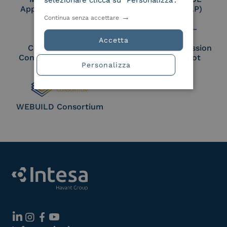
selezionare clicca su "Personalizza".
Approved Trust List
Access Point (AP)
Continua senza accettare
Accetta
Cloud Signature
European Commission
Consortium Member
Large Scale Pilot
Personalizza
Member
WEBUILD Consortium