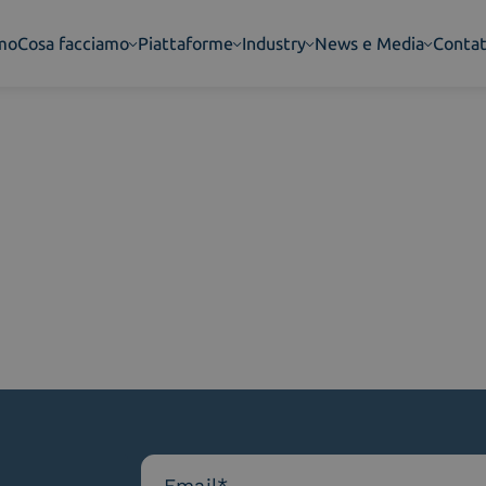
amo
Cosa facciamo
Piattaforme
Industry
News e Media
Contat