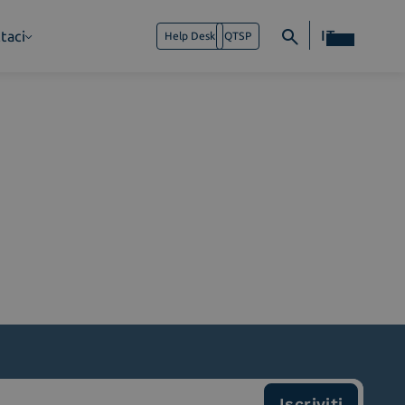
IT
taci
Help Desk
QTSP