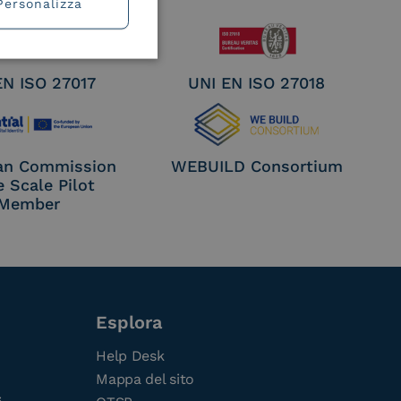
Personalizza
EN ISO 27017
UNI EN ISO 27018
an Commission
WEBUILD Consortium
e Scale Pilot
Member
Esplora
Help Desk
Mappa del sito