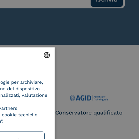
ENGLISH
logie per archiviare,
ITALIAN
ne del dispositivo -,
onalizzati, valutazione
Partners.
ce Provider e
Conservatore qualificato
 cookie tecnici e
egatore CIE
".