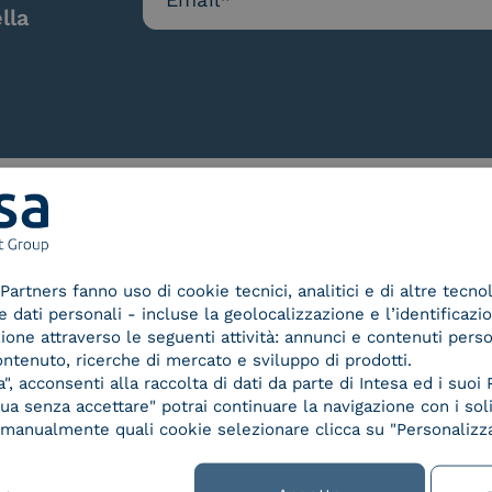
lla
Le nostre certificazioni
Partners fanno uso di cookie tecnici, analitici e di altre tecno
dati personali - incluse la geolocalizzazione e l’identificazio
azione attraverso le seguenti attività: annunci e contenuti pers
ontenuto, ricerche di mercato e sviluppo di prodotti.
, acconsenti alla raccolta di dati da parte di Intesa ed i suoi 
d Trust
Service Provider e
Servi
a senza accettare" potrai continuare la navigazione con i soli
der for
Aggregatore SPID
Aggr
re manualmente quali cookie selezionare clicca su "Personalizza
ified
nature /
tion