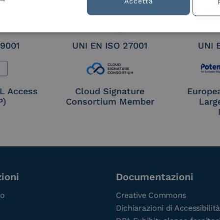
Accetta
 9001
UNI EN ISO 27001
UNI 
OL Access
Cloud Signature
Europe
P)
Consortium Member
Larg
ioni
Documentazioni
co
Creative Commons
Dichiarazioni di Accessibilità