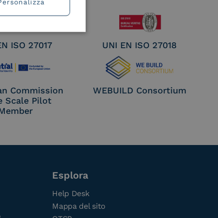
Personalizza
EN ISO 27017
UNI EN ISO 27018
an Commission
WEBUILD Consortium
e Scale Pilot
Member
Esplora
Help Desk
Mappa del sito