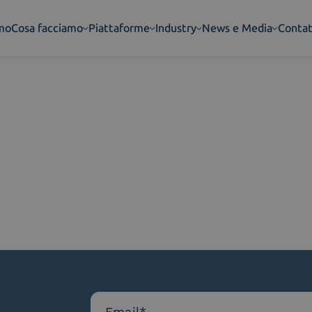
amo
Cosa facciamo
Piattaforme
Industry
News e Media
Contat