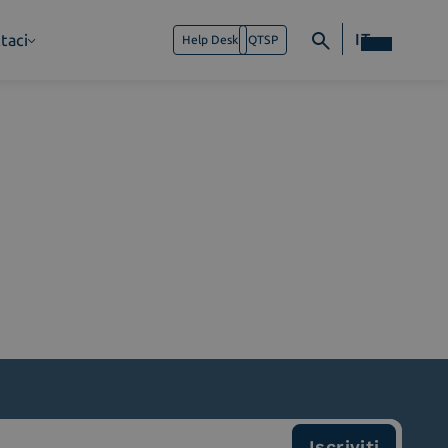
IT
taci
Help Desk
QTSP