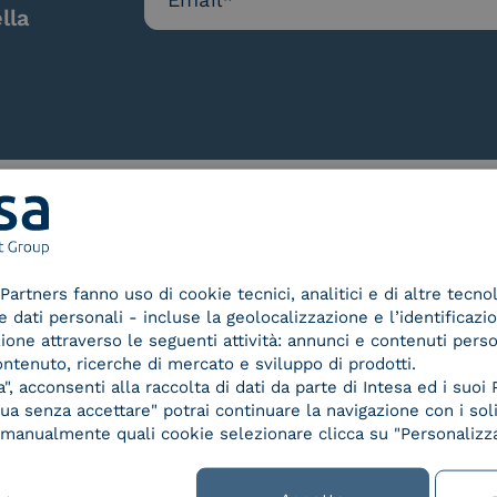
lla
Le nostre certificazioni
Partners fanno uso di cookie tecnici, analitici e di altre tecno
dati personali - incluse la geolocalizzazione e l’identificazio
azione attraverso le seguenti attività: annunci e contenuti pers
ontenuto, ricerche di mercato e sviluppo di prodotti.
, acconsenti alla raccolta di dati da parte di Intesa ed i suoi 
d Trust
Service Provider e
Servi
a senza accettare" potrai continuare la navigazione con i soli
der for
Aggregatore SPID
Aggr
re manualmente quali cookie selezionare clicca su "Personalizza
ified
nature /
tion