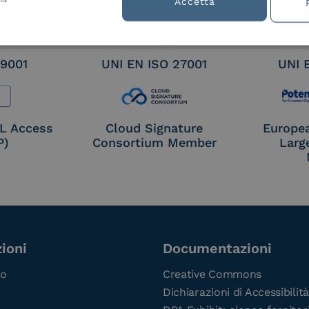
Accetta
 9001
UNI EN ISO 27001
UNI 
OL Access
Cloud Signature
Europe
P)
Consortium Member
Larg
ioni
Documentazioni
co
Creative Commons
Dichiarazioni di Accessibilità