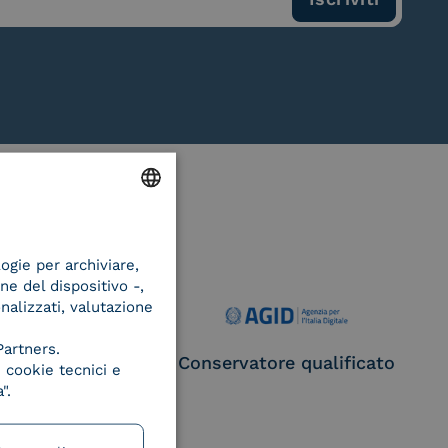
ENGLISH
logie per archiviare,
ITALIAN
ne del dispositivo -,
onalizzati, valutazione
Partners.
ce Provider e
Conservatore qualificato
 cookie tecnici e
egatore CIE
".