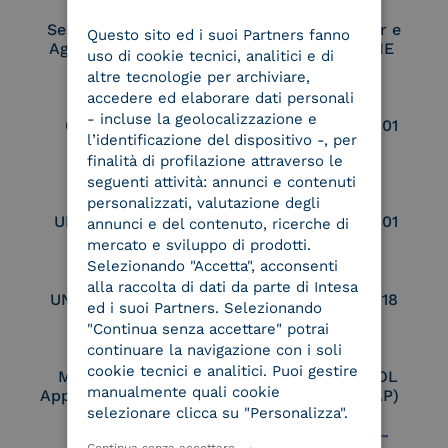
ENGLISH
Service Provider e
Service Provider e
Questo sito ed i suoi Partners fanno
ITALIAN
Aggregatore SPID
Aggregatore CIE
uso di cookie tecnici, analitici e di
altre tecnologie per archiviare,
accedere ed elaborare dati personali
- incluse la geolocalizzazione e
Conservatore
UNI EN ISO 37001
l’identificazione del dispositivo -, per
qualificato
finalità di profilazione attraverso le
seguenti attività: annunci e contenuti
personalizzati, valutazione degli
UNI EN ISO 9001
UNI EN ISO 27001
annunci e del contenuto, ricerche di
mercato e sviluppo di prodotti.
Selezionando "Accetta", acconsenti
alla raccolta di dati da parte di Intesa
UNI EN ISO 27017
UNI EN ISO 27018
ed i suoi Partners. Selezionando
"Continua senza accettare" potrai
continuare la navigazione con i soli
cookie tecnici e analitici. Puoi gestire
Membro Adobe
Certified PEPPOL
manualmente quali cookie
Approved Trust List
Access Point (AP)
selezionare clicca su "Personalizza".