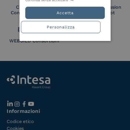
Continua senza accettare
Cloud Signature
European Commission
Consortium Member
Large Scale Pilot
Accetta
Member
Personalizza
WEBUILD Consortium
Informazioni
Codice etico
Cookies