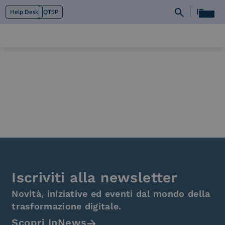
IT
Help Desk
QTSP
Chi siamo
Cosa facciamo
Piattaforme
Industry
News e Media
Contattaci
Iscriviti alla newsletter
Novità, iniziative ed eventi dal mondo della
trasformazione digitale.
Scopri InNews