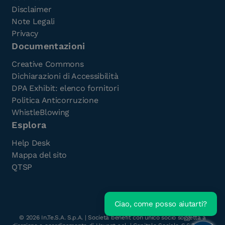
Disclaimer
Note Legali
Privacy
Documentazioni
Creative Commons
Dichiarazioni di Accessibilità
DPA Exhibit: elenco fornitori
Politica Anticorruzione
WhistleBlowing
Esplora
Help Desk
Mappa del sito
QTSP
Ciao, come posso aiutarti?
©
2026
In.Te.S.A. S.p.A. | Società benefit con unico socio soggetta a