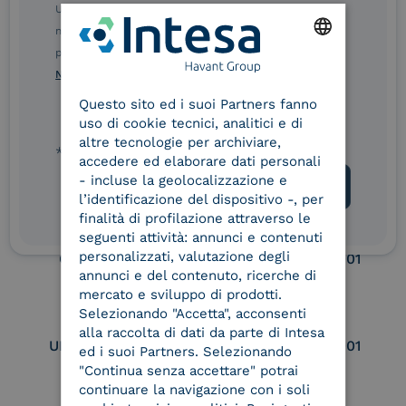
Ulteriori informazioni sulle procedure sono disponibili
eIDAS Qualified Trust
eIDAS Qualified Trust
nelle Norme di tutela della privacy INTESA. Inoltrando il
Service Provider
Service Provider for
presente modulo, dichiaro di aver letto e compreso le
Remote Qualified
ENGLISH
Norme di tutela della privacy INTESA
.
Electronic Signature /
Seal Creation
Questo sito ed i suoi Partners fanno
ITALIAN
uso di cookie tecnici, analitici e di
altre tecnologie per archiviare,
* campo obbligatorio
accedere ed elaborare dati personali
Service Provider e
Service Provider e
- incluse la geolocalizzazione e
Aggregatore SPID
Aggregatore CIE
l’identificazione del dispositivo -, per
finalità di profilazione attraverso le
seguenti attività: annunci e contenuti
personalizzati, valutazione degli
Conservatore
UNI EN ISO 37001
qualificato
annunci e del contenuto, ricerche di
mercato e sviluppo di prodotti.
Selezionando "Accetta", acconsenti
alla raccolta di dati da parte di Intesa
UNI EN ISO 9001
UNI EN ISO 27001
ed i suoi Partners. Selezionando
"Continua senza accettare" potrai
continuare la navigazione con i soli