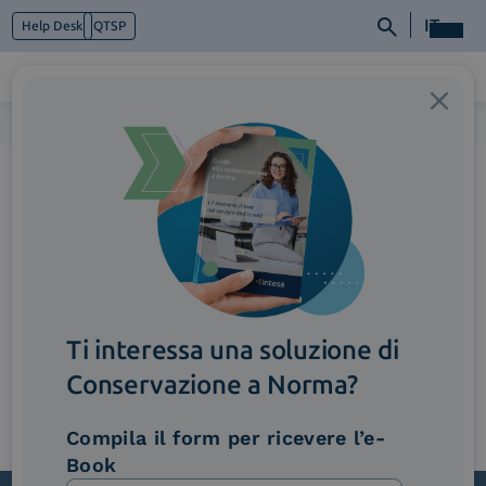
IT
Help Desk
QTSP
Home
>
Accordion3_Conservatore
Chi siamo
Cosa facciamo
Piattaforme
Industry
News e Media
Contattaci
Ti interessa una soluzione di
Conservazione a Norma?
Compila il form per ricevere l’e-
Book