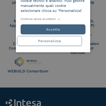
cookie tecnici e analitici. Puoi gestire
UNI EN ISO 27017
UNI EN ISO 27018
manualmente quali cookie
selezionare clicca su "Personalizza".
Continua senza accettare
Membro Adobe
Certified PEPPOL
Approved Trust List
Access Point (AP)
Accetta
Personalizza
Cloud Signature
European Commission
Consortium Member
Large Scale Pilot
Member
WEBUILD Consortium