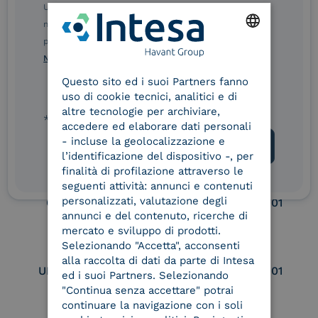
Ulteriori informazioni sulle procedure sono disponibili
eIDAS Qualified Trust
eIDAS Qualified Trust
nelle Norme di tutela della privacy INTESA. Inoltrando il
Service Provider
Service Provider for
presente modulo, dichiaro di aver letto e compreso le
Remote Qualified
ENGLISH
Norme di tutela della privacy INTESA
.
Electronic Signature /
Seal Creation
Questo sito ed i suoi Partners fanno
ITALIAN
uso di cookie tecnici, analitici e di
altre tecnologie per archiviare,
* campo obbligatorio
accedere ed elaborare dati personali
Service Provider e
Service Provider e
- incluse la geolocalizzazione e
Aggregatore SPID
Aggregatore CIE
l’identificazione del dispositivo -, per
finalità di profilazione attraverso le
seguenti attività: annunci e contenuti
personalizzati, valutazione degli
Conservatore
UNI EN ISO 37001
qualificato
annunci e del contenuto, ricerche di
mercato e sviluppo di prodotti.
Selezionando "Accetta", acconsenti
alla raccolta di dati da parte di Intesa
UNI EN ISO 9001
UNI EN ISO 27001
ed i suoi Partners. Selezionando
"Continua senza accettare" potrai
continuare la navigazione con i soli