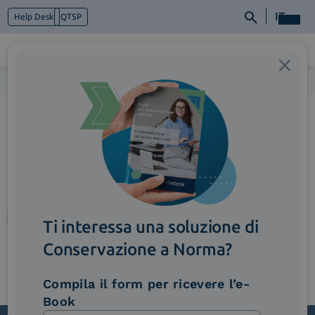
IT
Help Desk
QTSP
Home
>
ResponsabileConservazione_Immagine1
Chi siamo
Cosa facciamo
Piattaforme
Industry
News e Media
Contattaci
Ti interessa una soluzione di
Conservazione a Norma?
Compila il form per ricevere l’e-
Book