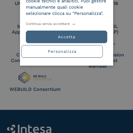
cookie tecnici e analitici. Puoi gestire
UNI EN ISO 27017
UNI EN ISO 27018
manualmente quali cookie
selezionare clicca su "Personalizza".
Continua senza accettare
Membro Adobe
Certified PEPPOL
Approved Trust List
Access Point (AP)
Accetta
Personalizza
Cloud Signature
European Commission
Consortium Member
Large Scale Pilot
Member
WEBUILD Consortium