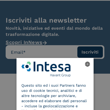
Iscriviti alla newsletter
Novità, iniziative ed eventi dal mondo della
trasformazione digitale.
Scopri InNews
ENGLISH
Questo sito ed i suoi Partners fanno
ITALIAN
uso di cookie tecnici, analitici e di
Le nostre certificazioni
altre tecnologie per archiviare,
accedere ed elaborare dati personali
- incluse la geolocalizzazione e