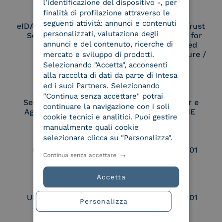
l’identificazione del dispositivo -, per
finalità di profilazione attraverso le
seguenti attività: annunci e contenuti
eIDAS Qualified Trust
eIDAS Qualified Trust
personalizzati, valutazione degli
Service Provider
Service Provider for
annunci e del contenuto, ricerche di
Remote Qualified
Electronic Signature /
mercato e sviluppo di prodotti.
Seal Creation
Selezionando "Accetta", acconsenti
alla raccolta di dati da parte di Intesa
ed i suoi Partners. Selezionando
"Continua senza accettare" potrai
Service Provider e
Service Provider e
continuare la navigazione con i soli
Aggregatore SPID
Aggregatore CIE
cookie tecnici e analitici. Puoi gestire
manualmente quali cookie
selezionare clicca su "Personalizza".
Conservatore
UNI EN ISO 37001
Continua senza accettare
qualificato
Accetta
UNI EN ISO 9001
UNI EN ISO 27001
Personalizza