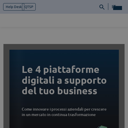
IT
Help Desk
QTSP
Chi siamo
Cosa facciamo
Piattaforme
Industry
News e Media
Contattaci