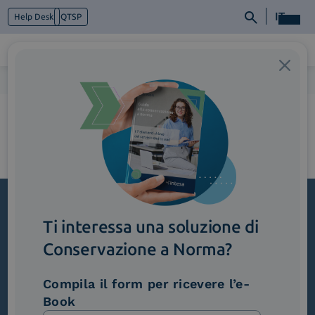
IT
Help Desk
QTSP
Home
>
1_CompilaIlForm
Chi siamo
Cosa facciamo
Piattaforme
Industry
News e Media
Contattaci
Ti interessa una soluzione di
Iscriviti alla newsletter
Conservazione a Norma?
Novità, iniziative ed eventi dal mondo della
trasformazione digitale.
Compila il form per ricevere l’e-
Scopri InNews
Book