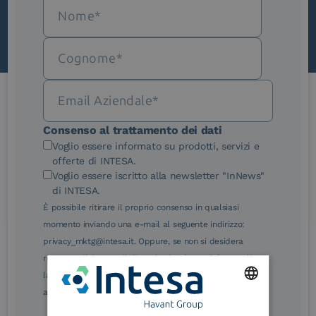
Le nostre certificazioni
Consenso al trattamento dei dati
Voglio essere informato su prodotti, servizi e
offerte di INTESA.
Voglio essere iscritto alla newsletter "InNews"
di INTESA.
È possibile ritirare il proprio consenso in qualsiasi
eIDAS Qualified Trust
eIDAS Qualified Trust
momento inviando una e-mail al seguente indirizzo:
Service Provider
Service Provider for
Remote Qualified
privacy_mktg@intesa.it. Oppure, se non si desidera
Electronic Signature /
ricevere più le e-mail di marketing, è possibile annullare
Seal Creation
la sottoscrizione facendo clic sul relativo link di
annullamento sottoscrizione, in qualsiasi e-mail.
ENGLISH