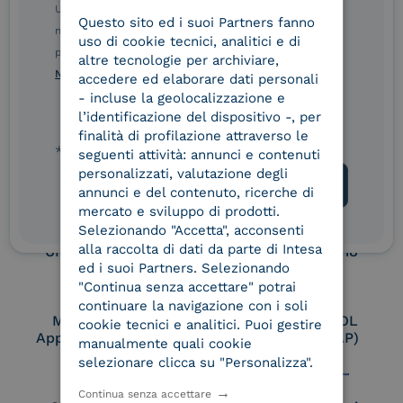
Service Provider e
Service Provider e
Ulteriori informazioni sulle procedure sono disponibili
Questo sito ed i suoi Partners fanno
ITALIAN
Aggregatore SPID
Aggregatore CIE
nelle Norme di tutela della privacy INTESA. Inoltrando il
uso di cookie tecnici, analitici e di
presente modulo, dichiaro di aver letto e compreso le
altre tecnologie per archiviare,
Norme di tutela della privacy INTESA
.
accedere ed elaborare dati personali
Conservatore
UNI EN ISO 37001
- incluse la geolocalizzazione e
qualificato
l’identificazione del dispositivo -, per
finalità di profilazione attraverso le
* campo obbligatorio
seguenti attività: annunci e contenuti
personalizzati, valutazione degli
UNI EN ISO 9001
UNI EN ISO 27001
annunci e del contenuto, ricerche di
mercato e sviluppo di prodotti.
Selezionando "Accetta", acconsenti
alla raccolta di dati da parte di Intesa
UNI EN ISO 27017
UNI EN ISO 27018
ed i suoi Partners. Selezionando
"Continua senza accettare" potrai
continuare la navigazione con i soli
Membro Adobe
Certified PEPPOL
cookie tecnici e analitici. Puoi gestire
Approved Trust List
Access Point (AP)
manualmente quali cookie
selezionare clicca su "Personalizza".
Continua senza accettare