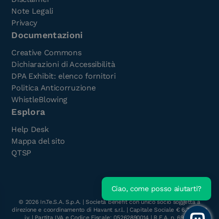
Note Legali
Privacy
Documentazioni
Creative Commons
Dichiarazioni di Accessibilità
DPA Exhibit: elenco fornitori
Politica Anticorruzione
WhistleBlowing
Esplora
Help Desk
Mappa del sito
QTSP
Ciao, come posso aiutarti?
Scarica l'e-Book gratuito
©
2026
In.Te.S.A. S.p.A. | Società benefit con unico socio soggetta a
direzione e coordinamento di Havant s.r.l. | Capitale Sociale € 6.300.000
i.v. | Partita IVA e Codice Fiscale: 05262890014 | R.E.A. n. 696117