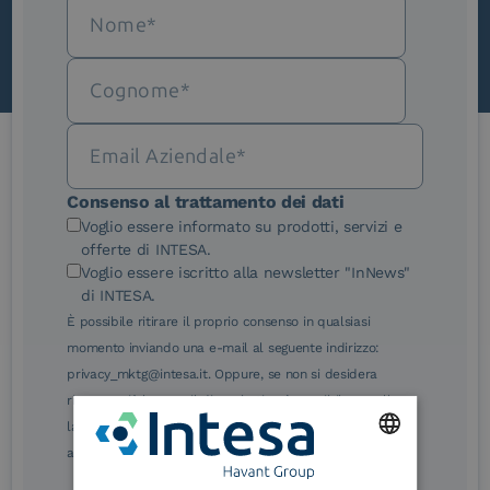
Le nostre certificazioni
Consenso al trattamento dei dati
Voglio essere informato su prodotti, servizi e
offerte di INTESA.
Voglio essere iscritto alla newsletter "InNews"
di INTESA.
È possibile ritirare il proprio consenso in qualsiasi
eIDAS Qualified Trust
eIDAS Qualified Trust
momento inviando una e-mail al seguente indirizzo:
Service Provider
Service Provider for
Remote Qualified
privacy_mktg@intesa.it. Oppure, se non si desidera
Electronic Signature /
ricevere più le e-mail di marketing, è possibile annullare
Seal Creation
la sottoscrizione facendo clic sul relativo link di
annullamento sottoscrizione, in qualsiasi e-mail.
ENGLISH