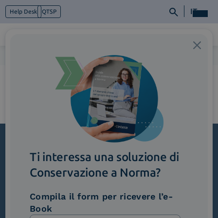
IT
Help Desk
QTSP
Home
>
2_Conosciamoci
Chi siamo
Cosa facciamo
Piattaforme
Industry
News e Media
Contattaci
Ti interessa una soluzione di
Iscriviti alla newsletter
Conservazione a Norma?
Novità, iniziative ed eventi dal mondo della
trasformazione digitale.
Compila il form per ricevere l’e-
Scopri InNews
Book