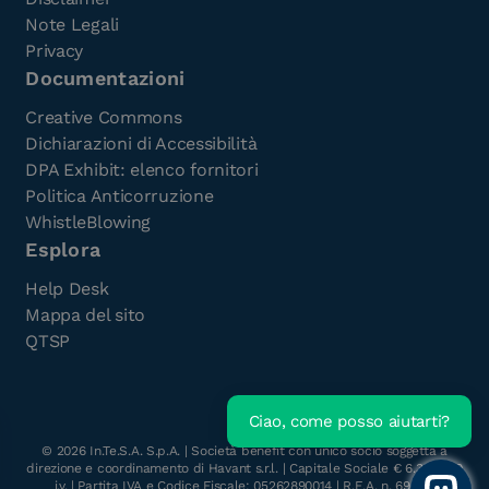
Note Legali
Privacy
Documentazioni
Creative Commons
Dichiarazioni di Accessibilità
DPA Exhibit: elenco fornitori
Politica Anticorruzione
WhistleBlowing
Esplora
Help Desk
Mappa del sito
QTSP
Ciao, come posso aiutarti?
Scarica l'e-Book gratuito
©
2026
In.Te.S.A. S.p.A. | Società benefit con unico socio soggetta a
direzione e coordinamento di Havant s.r.l. | Capitale Sociale € 6.300.000
i.v. | Partita IVA e Codice Fiscale: 05262890014 | R.E.A. n. 696117