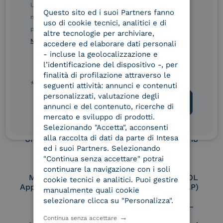
Service Provider e
Service Provider e
Ulteriori informazioni sulle procedure sono disponibili
Questo sito ed i suoi Partners fanno
ITALIAN
Aggregatore SPID
Aggregatore CIE
nelle Norme di tutela della privacy INTESA. Inoltrando il
uso di cookie tecnici, analitici e di
presente modulo, dichiaro di aver letto e compreso le
altre tecnologie per archiviare,
Norme di tutela della privacy INTESA
.
accedere ed elaborare dati personali
Conservatore
UNI EN ISO 37001
- incluse la geolocalizzazione e
qualificato
l’identificazione del dispositivo -, per
finalità di profilazione attraverso le
* campo obbligatorio
seguenti attività: annunci e contenuti
personalizzati, valutazione degli
UNI EN ISO 9001
UNI EN ISO 27001
annunci e del contenuto, ricerche di
mercato e sviluppo di prodotti.
Selezionando "Accetta", acconsenti
alla raccolta di dati da parte di Intesa
UNI EN ISO 27017
UNI EN ISO 27018
ed i suoi Partners. Selezionando
"Continua senza accettare" potrai
continuare la navigazione con i soli
Membro Adobe
Certified PEPPOL
cookie tecnici e analitici. Puoi gestire
Approved Trust List
Access Point (AP)
manualmente quali cookie
selezionare clicca su "Personalizza".
Continua senza accettare