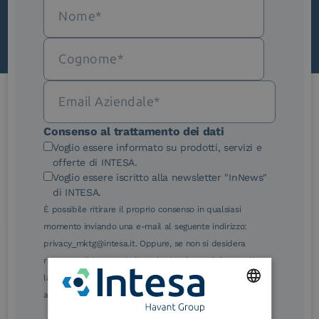
Le nostre certificazioni
Consenso al trattamento dei dati
Voglio essere informato su prodotti, servizi e
offerte di INTESA.
Voglio essere iscritto alla newsletter "InNews"
di INTESA.
È possibile ritirare il proprio consenso in qualsiasi
eIDAS Qualified Trust
eIDAS Qualified Trust
momento inviando una e-mail al seguente indirizzo:
Service Provider
Service Provider for
Remote Qualified
privacy_mktg@intesa.it. Oppure, se non si desidera
Electronic Signature /
ricevere più le e-mail di marketing, è possibile annullare
Seal Creation
la sottoscrizione facendo clic sul relativo link di
annullamento sottoscrizione, in qualsiasi e-mail.
ENGLISH