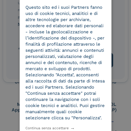
Service Provider e
Service Provider e
Ulteriori informazioni sulle procedure sono disponibili
Questo sito ed i suoi Partners fanno
ITALIAN
Aggregatore SPID
Aggregatore CIE
nelle Norme di tutela della privacy INTESA. Inoltrando il
uso di cookie tecnici, analitici e di
presente modulo, dichiaro di aver letto e compreso le
altre tecnologie per archiviare,
Norme di tutela della privacy INTESA
.
accedere ed elaborare dati personali
Conservatore
UNI EN ISO 37001
- incluse la geolocalizzazione e
qualificato
l’identificazione del dispositivo -, per
finalità di profilazione attraverso le
* campo obbligatorio
seguenti attività: annunci e contenuti
personalizzati, valutazione degli
UNI EN ISO 9001
UNI EN ISO 27001
annunci e del contenuto, ricerche di
mercato e sviluppo di prodotti.
Selezionando "Accetta", acconsenti
alla raccolta di dati da parte di Intesa
UNI EN ISO 27017
UNI EN ISO 27018
ed i suoi Partners. Selezionando
"Continua senza accettare" potrai
continuare la navigazione con i soli
Membro Adobe
Certified PEPPOL
cookie tecnici e analitici. Puoi gestire
Approved Trust List
Access Point (AP)
manualmente quali cookie
selezionare clicca su "Personalizza".
Continua senza accettare