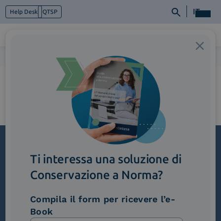
IT
Help Desk
QTSP
Home
>
3_SoluzioniComplementariEintegrabili
Chi siamo
Cosa facciamo
Piattaforme
Industry
News e Media
Contattaci
Ti interessa una soluzione di
Iscriviti alla newsletter
Conservazione a Norma?
Novità, iniziative ed eventi dal mondo della
trasformazione digitale.
Compila il form per ricevere l’e-
Scopri InNews
Book