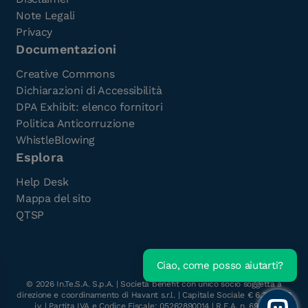
Note Legali
Privacy
Documentazioni
Creative Commons
Dichiarazioni di Accessibilità
DPA Exhibit: elenco fornitori
Politica Anticorruzione
WhistleBlowing
Esplora
Help Desk
Mappa del sito
QTSP
Ciao, come posso aiutarti?
Scarica l'e-Book gratuito
©
2026
In.Te.S.A. S.p.A. | Società benefit con unico socio soggetta a
direzione e coordinamento di Havant s.r.l. | Capitale Sociale € 6.300.000
i.v. | Partita IVA e Codice Fiscale: 05262890014 | R.E.A. n. 696117