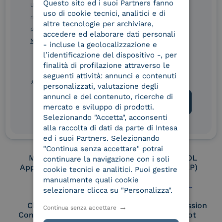
Questo sito ed i suoi Partners fanno
ITALIAN
Ulteriori informazioni sulle procedure sono disponibili
uso di cookie tecnici, analitici e di
nelle Norme di tutela della privacy INTESA. Inoltrando il
altre tecnologie per archiviare,
presente modulo, dichiaro di aver letto e compreso le
Conservatore
UNI EN ISO 37001
accedere ed elaborare dati personali
Norme di tutela della privacy INTESA
.
qualificato
- incluse la geolocalizzazione e
l’identificazione del dispositivo -, per
finalità di profilazione attraverso le
seguenti attività: annunci e contenuti
UNI EN ISO 9001
UNI EN ISO 27001
* campo obbligatorio
personalizzati, valutazione degli
annunci e del contenuto, ricerche di
mercato e sviluppo di prodotti.
Selezionando "Accetta", acconsenti
UNI EN ISO 27017
UNI EN ISO 27018
alla raccolta di dati da parte di Intesa
ed i suoi Partners. Selezionando
"Continua senza accettare" potrai
Membro Adobe
Certified PEPPOL
continuare la navigazione con i soli
Approved Trust List
Access Point (AP)
cookie tecnici e analitici. Puoi gestire
manualmente quali cookie
selezionare clicca su "Personalizza".
Cloud Signature
European Commission
Continua senza accettare
Consortium Member
Large Scale Pilot