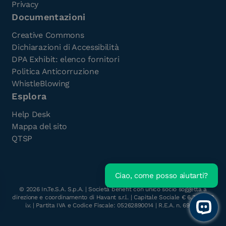
Privacy
Documentazioni
Creative Commons
Dichiarazioni di Accessibilità
DPA Exhibit: elenco fornitori
Politica Anticorruzione
WhistleBlowing
Esplora
Help Desk
Mappa del sito
QTSP
Ciao, come posso aiutarti?
Scarica l'e-Book gratuito
©
2026
In.Te.S.A. S.p.A. | Società benefit con unico socio soggetta a
direzione e coordinamento di Havant s.r.l. | Capitale Sociale € 6.300.000
i.v. | Partita IVA e Codice Fiscale: 05262890014 | R.E.A. n. 696117
Open 