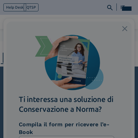
IT
Help Desk
QTSP
Home
>
Milano
Chi siamo
Cosa facciamo
Piattaforme
Industry
News e Media
Contattaci
Iscriviti alla newsletter
Ti interessa una soluzione di
Novità, iniziative ed eventi dal mondo della
Conservazione a Norma?
trasformazione digitale.
Scopri InNews
Compila il form per ricevere l’e-
Book