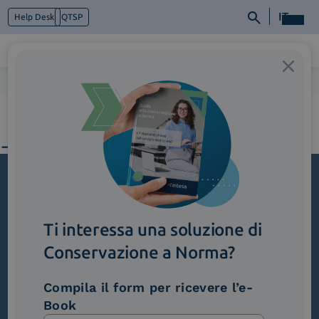
IT
Help Desk
QTSP
Home
>
Roma
Chi siamo
Cosa facciamo
Piattaforme
Industry
News e Media
Contattaci
Iscriviti alla newsletter
Ti interessa una soluzione di
Novità, iniziative ed eventi dal mondo della
Conservazione a Norma?
trasformazione digitale.
Scopri InNews
Compila il form per ricevere l’e-
Book