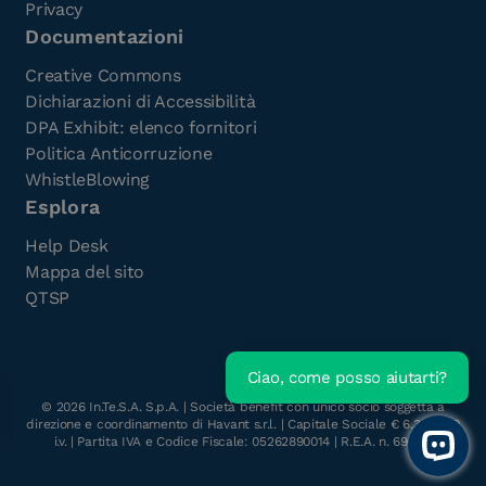
Privacy
Documentazioni
Creative Commons
Dichiarazioni di Accessibilità
DPA Exhibit: elenco fornitori
Politica Anticorruzione
WhistleBlowing
Esplora
Help Desk
Mappa del sito
QTSP
Ciao, come posso aiutarti?
Scarica l'e-Book gratuito
©
2026
In.Te.S.A. S.p.A. | Società benefit con unico socio soggetta a
direzione e coordinamento di Havant s.r.l. | Capitale Sociale € 6.300.000
i.v. | Partita IVA e Codice Fiscale: 05262890014 | R.E.A. n. 696117
Open 