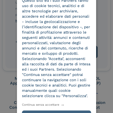
Questo sito ed i suoi Partners fanno
ITALIAN
Ulteriori informazioni sulle procedure sono disponibili
uso di cookie tecnici, analitici e di
nelle Norme di tutela della privacy INTESA. Inoltrando il
altre tecnologie per archiviare,
Conservatore
UNI EN ISO 37001
presente modulo, dichiaro di aver letto e compreso le
accedere ed elaborare dati personali
qualificato
Norme di tutela della privacy INTESA
.
- incluse la geolocalizzazione e
l’identificazione del dispositivo -, per
finalità di profilazione attraverso le
seguenti attività: annunci e contenuti
UNI EN ISO 9001
UNI EN ISO 27001
* campo obbligatorio
personalizzati, valutazione degli
annunci e del contenuto, ricerche di
mercato e sviluppo di prodotti.
UNI EN ISO 27017
UNI EN ISO 27018
Selezionando "Accetta", acconsenti
alla raccolta di dati da parte di Intesa
ed i suoi Partners. Selezionando
"Continua senza accettare" potrai
Membro Adobe
Certified PEPPOL
continuare la navigazione con i soli
Approved Trust List
Access Point (AP)
cookie tecnici e analitici. Puoi gestire
manualmente quali cookie
selezionare clicca su "Personalizza".
Cloud Signature
European Commission
Continua senza accettare
Consortium Member
Large Scale Pilot
Member