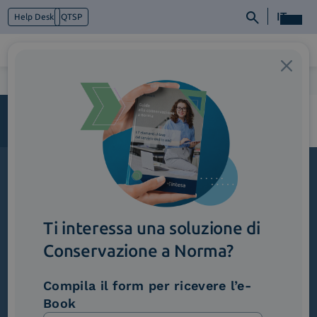
IT
Help Desk
QTSP
Home
>
Candidatura-Spontanea
Chi siamo
Cosa facciamo
Piattaforme
Industry
News e Media
Iscriviti alla newsletter
Contattaci
Ti interessa una soluzione di
Novità, iniziative ed eventi dal mondo della
trasformazione digitale.
Conservazione a Norma?
Scopri InNews
Compila il form per ricevere l’e-
Book