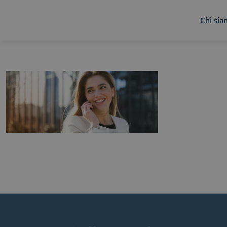
Chi si
Chi siamo
Cosa facciamo
Piattaforme
Industry
News e Media
Contattaci