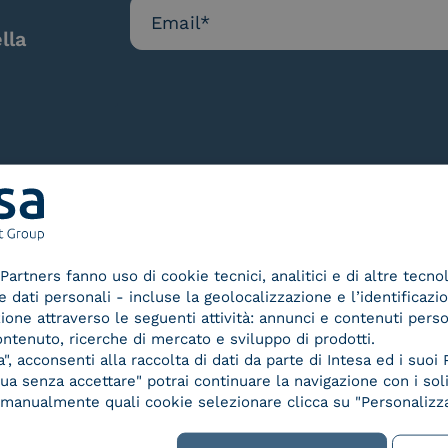
lla
Le nostre certificazioni
Partners fanno uso di cookie tecnici, analitici e di altre tecno
dati personali - incluse la geolocalizzazione e l’identificazio
azione attraverso le seguenti attività: annunci e contenuti pers
ontenuto, ricerche di mercato e sviluppo di prodotti.
, acconsenti alla raccolta di dati da parte di Intesa ed i suoi 
a senza accettare" potrai continuare la navigazione con i soli
d Trust
Service Provider e
Servi
re manualmente quali cookie selezionare clicca su "Personalizza
der for
Aggregatore SPID
Aggr
ified