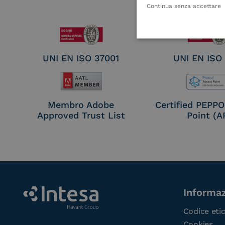
Electronic Sig
Continua senza accettare
Seal Crea
UNI EN ISO 37001
UNI EN ISO
Membro Adobe
Certified PEPP
Approved Trust List
Point (A
Informaz
Codice eti
Cookies