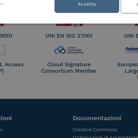
nature /
Accetta
tion
 9001
UNI EN ISO 27001
UNI 
OL Access
Cloud Signature
Europe
P)
Consortium Member
Larg
ioni
Documentazioni
co
Creative Commons
Dichiarazioni di Accessibilità