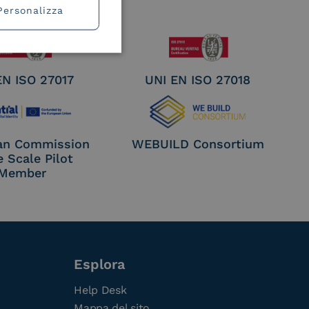
Personalizza
EN ISO 27017
UNI EN ISO 27018
an Commission
WEBUILD Consortium
e Scale Pilot
Member
Esplora
Help Desk
Mappa del sito