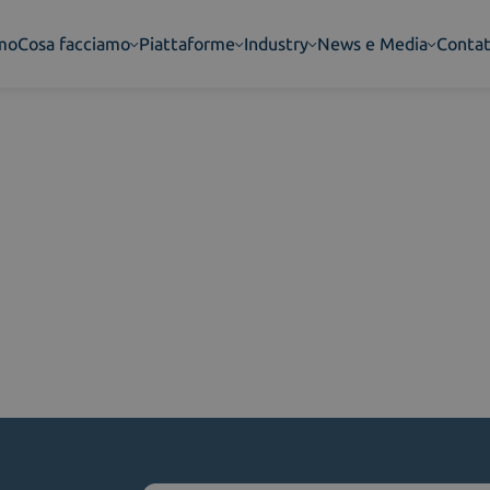
amo
Cosa facciamo
Piattaforme
Industry
News e Media
Contat