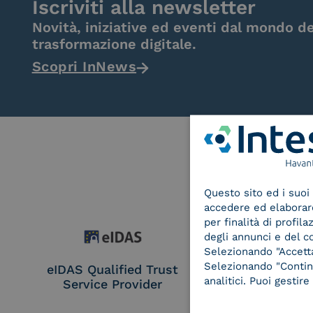
Iscriviti alla newsletter
Novità, iniziative ed eventi dal mondo de
trasformazione digitale.
Scopri InNews
Questo sito ed i suoi 
accedere ed elaborare 
per finalità di profil
degli annunci e del c
Selezionando "Accetta"
Selezionando "Continu
eIDAS Qualified Trust
eIDAS Qualifie
analitici. Puoi gesti
Service Provider
Service Provi
Remote Qual