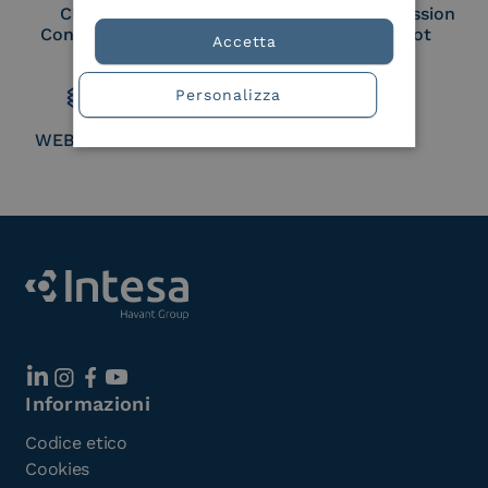
Cloud Signature
European Commission
Consortium Member
Large Scale Pilot
Accetta
Member
Personalizza
WEBUILD Consortium
Informazioni
Codice etico
Cookies