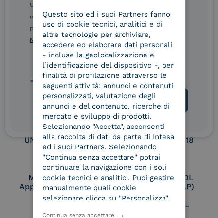
Ulteriori informazioni sulle procedure sono disponibili
Service Provider e
Service Provider e
Questo sito ed i suoi Partners fanno
ITALIAN
Aggregatore SPID
Aggregatore CIE
nelle Norme di tutela della privacy INTESA. Inoltrando il
uso di cookie tecnici, analitici e di
presente modulo, dichiaro di aver letto e compreso le
altre tecnologie per archiviare,
Norme di tutela della privacy INTESA
.
accedere ed elaborare dati personali
Conservatore
UNI EN ISO 37001
- incluse la geolocalizzazione e
qualificato
l’identificazione del dispositivo -, per
finalità di profilazione attraverso le
* campo obbligatorio
seguenti attività: annunci e contenuti
personalizzati, valutazione degli
UNI EN ISO 9001
UNI EN ISO 27001
annunci e del contenuto, ricerche di
mercato e sviluppo di prodotti.
Selezionando "Accetta", acconsenti
alla raccolta di dati da parte di Intesa
UNI EN ISO 27017
UNI EN ISO 27018
ed i suoi Partners. Selezionando
"Continua senza accettare" potrai
continuare la navigazione con i soli
Membro Adobe
Certified PEPPOL
cookie tecnici e analitici. Puoi gestire
Approved Trust List
Access Point (AP)
manualmente quali cookie
selezionare clicca su "Personalizza".
Continua senza accettare