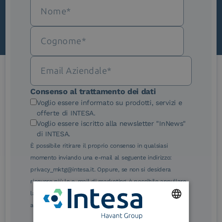
Le nostre certificazioni
Consenso al trattamento dei dati
Voglio essere informato su prodotti, servizi e
offerte di INTESA.
Voglio essere iscritto alla newsletter "InNews"
di INTESA.
È possibile ritirare il proprio consenso in qualsiasi
eIDAS Qualified Trust
eIDAS Qualified Trust
momento inviando una e-mail al seguente indirizzo:
Service Provider
Service Provider for
privacy_mktg@intesa.it. Oppure, se non si desidera
Remote Qualified
ricevere più le e-mail di marketing, è possibile annullare
Electronic Signature /
Seal Creation
la sottoscrizione facendo clic sul relativo link di
annullamento sottoscrizione, in qualsiasi e-mail.
ENGLISH