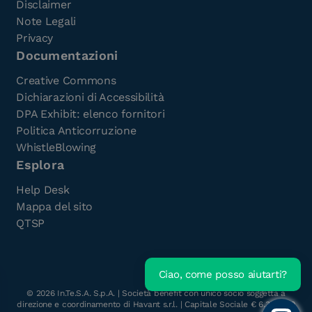
Disclaimer
Note Legali
Privacy
Documentazioni
Creative Commons
Dichiarazioni di Accessibilità
DPA Exhibit: elenco fornitori
Politica Anticorruzione
WhistleBlowing
Esplora
Help Desk
Mappa del sito
QTSP
Ciao, come posso aiutarti?
Scarica l'e-Book gratuito
©
2026
In.Te.S.A. S.p.A. | Società benefit con unico socio soggetta a
direzione e coordinamento di Havant s.r.l. | Capitale Sociale € 6.300.000