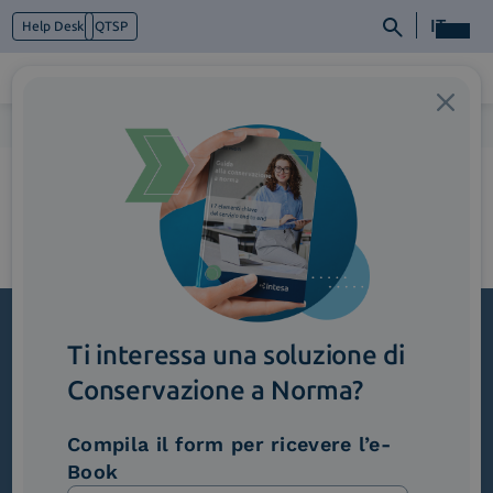
IT
Help Desk
QTSP
Home
>
3_Accordion_Conservazione_crop
Chi siamo
Cosa facciamo
Piattaforme
Industry
News e Media
Contattaci
Ti interessa una soluzione di
Iscriviti alla newsletter
Conservazione a Norma?
Novità, iniziative ed eventi dal mondo della
trasformazione digitale.
Compila il form per ricevere l’e-
Book
Scopri InNews