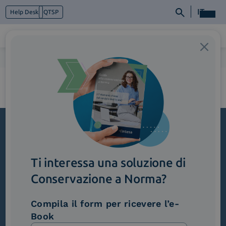
IT
Help Desk
QTSP
Home
>
facescan
Chi siamo
Cosa facciamo
Piattaforme
Industry
News e Media
Contattaci
Iscriviti alla newsletter
Ti interessa una soluzione di
Novità, iniziative ed eventi dal mondo della
trasformazione digitale.
Conservazione a Norma?
Scopri InNews
Compila il form per ricevere l’e-
Book