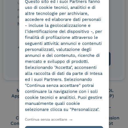
Questo sito ed i suoi Partners fanno
ITALIAN
Ulteriori informazioni sulle procedure sono disponibili
uso di cookie tecnici, analitici e di
nelle Norme di tutela della privacy INTESA. Inoltrando il
altre tecnologie per archiviare,
presente modulo, dichiaro di aver letto e compreso le
Conservatore
UNI EN ISO 37001
accedere ed elaborare dati personali
qualificato
Norme di tutela della privacy INTESA
.
- incluse la geolocalizzazione e
l’identificazione del dispositivo -, per
finalità di profilazione attraverso le
seguenti attività: annunci e contenuti
UNI EN ISO 9001
UNI EN ISO 27001
* campo obbligatorio
personalizzati, valutazione degli
annunci e del contenuto, ricerche di
mercato e sviluppo di prodotti.
Selezionando "Accetta", acconsenti
UNI EN ISO 27017
UNI EN ISO 27018
alla raccolta di dati da parte di Intesa
ed i suoi Partners. Selezionando
"Continua senza accettare" potrai
Membro Adobe
Certified PEPPOL
continuare la navigazione con i soli
Approved Trust List
Access Point (AP)
cookie tecnici e analitici. Puoi gestire
manualmente quali cookie
selezionare clicca su "Personalizza".
Cloud Signature
European Commission
Continua senza accettare
Consortium Member
Large Scale Pilot