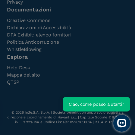
Privacy
Documentazioni
Creative Commons
Dichiarazioni di Accessibilità
DPA Exhibit: elenco fornitori
Politica Anticorruzione
WhistleBlowing
Esplora
Help Desk
Mappa del sito
QTSP
Ciao, come posso aiutarti?
Scarica l'e-Book gratuito
©
2026
In.Te.S.A. S.p.A. | Società benefit con unico socio soggetta a
direzione e coordinamento di Havant s.r.l. | Capitale Sociale € 6.300.000
i.v. | Partita IVA e Codice Fiscale: 05262890014 | R.E.A. n. 696117
Open 