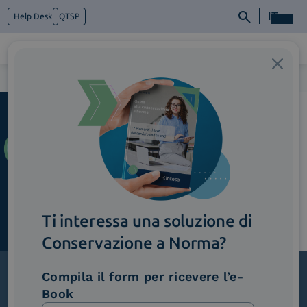
IT
Help Desk
QTSP
Home
>
Hero_Onboarding
Chi siamo
Cosa facciamo
Piattaforme
Industry
News e Media
Contattaci
Ti interessa una soluzione di
Conservazione a Norma?
Compila il form per ricevere l’e-
Book
Iscriviti alla newsletter