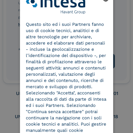
Remote Qualified
Ulteriori informazioni sulle procedure sono disponibili
Electronic Signature /
nelle Norme di tutela della privacy INTESA. Inoltrando il
Seal Creation
ENGLISH
presente modulo, dichiaro di aver letto e compreso le
Questo sito ed i suoi Partners fanno
ITALIAN
Norme di tutela della privacy INTESA
.
uso di cookie tecnici, analitici e di
Service Provider e
Service Provider e
altre tecnologie per archiviare,
Aggregatore SPID
Aggregatore CIE
accedere ed elaborare dati personali
- incluse la geolocalizzazione e
* campo obbligatorio
l’identificazione del dispositivo -, per
finalità di profilazione attraverso le
Conservatore
UNI EN ISO 37001
seguenti attività: annunci e contenuti
qualificato
personalizzati, valutazione degli
annunci e del contenuto, ricerche di
mercato e sviluppo di prodotti.
Selezionando "Accetta", acconsenti
UNI EN ISO 9001
UNI EN ISO 27001
alla raccolta di dati da parte di Intesa
ed i suoi Partners. Selezionando
"Continua senza accettare" potrai
UNI EN ISO 27017
UNI EN ISO 27018
continuare la navigazione con i soli
cookie tecnici e analitici. Puoi gestire
manualmente quali cookie