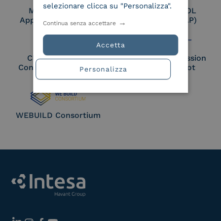
selezionare clicca su "Personalizza".
Membro Adobe
Certified PEPPOL
Approved Trust List
Access Point (AP)
Continua senza accettare
Accetta
Cloud Signature
European Commission
Consortium Member
Large Scale Pilot
Personalizza
Member
WEBUILD Consortium