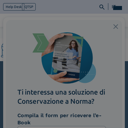
IT
Help Desk
QTSP
Home
>
4_SupportoInternazionale
Chi siamo
Cosa facciamo
Piattaforme
Industry
News e Media
Contattaci
Iscriviti alla newsletter
Ti interessa una soluzione di
Novità, iniziative ed eventi dal mondo della
trasformazione digitale.
Conservazione a Norma?
Scopri InNews
Compila il form per ricevere l’e-
Book