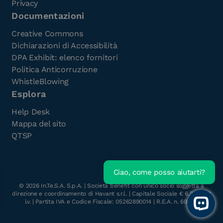
Privacy
Documentazioni
Creative Commons
Dichiarazioni di Accessibilità
DPA Exhibit: elenco fornitori
Politica Anticorruzione
WhistleBlowing
Esplora
Help Desk
Mappa del sito
QTSP
Ciao, come posso aiutarti?
Scarica l'e-Book gratuito
©
2026
In.Te.S.A. S.p.A. | Società benefit con unico socio soggetta a
direzione e coordinamento di Havant s.r.l. | Capitale Sociale € 6.300.000
i.v. | Partita IVA e Codice Fiscale: 05262890014 | R.E.A. n. 696117
Open 