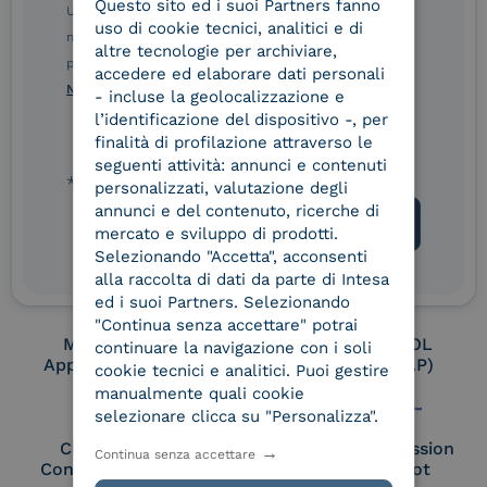
Questo sito ed i suoi Partners fanno
ITALIAN
Ulteriori informazioni sulle procedure sono disponibili
uso di cookie tecnici, analitici e di
nelle Norme di tutela della privacy INTESA. Inoltrando il
altre tecnologie per archiviare,
presente modulo, dichiaro di aver letto e compreso le
Conservatore
UNI EN ISO 37001
accedere ed elaborare dati personali
qualificato
Norme di tutela della privacy INTESA
.
- incluse la geolocalizzazione e
l’identificazione del dispositivo -, per
finalità di profilazione attraverso le
seguenti attività: annunci e contenuti
UNI EN ISO 9001
UNI EN ISO 27001
* campo obbligatorio
personalizzati, valutazione degli
annunci e del contenuto, ricerche di
mercato e sviluppo di prodotti.
Selezionando "Accetta", acconsenti
UNI EN ISO 27017
UNI EN ISO 27018
alla raccolta di dati da parte di Intesa
ed i suoi Partners. Selezionando
"Continua senza accettare" potrai
Membro Adobe
Certified PEPPOL
continuare la navigazione con i soli
Approved Trust List
Access Point (AP)
cookie tecnici e analitici. Puoi gestire
manualmente quali cookie
selezionare clicca su "Personalizza".
Cloud Signature
European Commission
Continua senza accettare
Consortium Member
Large Scale Pilot