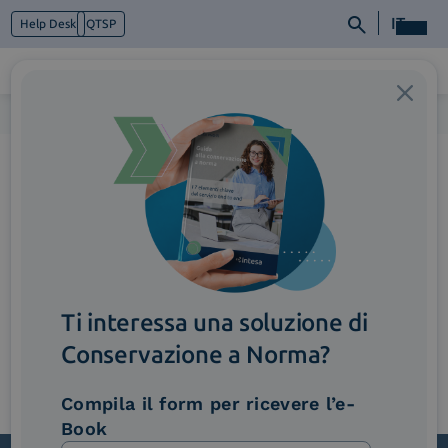
IT
Help Desk
QTSP
Home
>
funzionalita-scambio-senza-carta
Chi siamo
Cosa facciamo
Piattaforme
Industry
News e Media
Contattaci
Ti interessa una soluzione di
Conservazione a Norma?
Compila il form per ricevere l’e-
Book