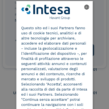
Ulteriori informazioni sulle procedure sono disponibili
eIDAS Qualified Trust
eIDAS Qualified Trust
nelle Norme di tutela della privacy INTESA. Inoltrando il
Service Provider
Service Provider for
presente modulo, dichiaro di aver letto e compreso le
Remote Qualified
ENGLISH
Norme di tutela della privacy INTESA
.
Electronic Signature /
Seal Creation
Questo sito ed i suoi Partners fanno
ITALIAN
uso di cookie tecnici, analitici e di
altre tecnologie per archiviare,
* campo obbligatorio
accedere ed elaborare dati personali
Service Provider e
Service Provider e
- incluse la geolocalizzazione e
Aggregatore SPID
Aggregatore CIE
l’identificazione del dispositivo -, per
finalità di profilazione attraverso le
seguenti attività: annunci e contenuti
personalizzati, valutazione degli
Conservatore
UNI EN ISO 37001
qualificato
annunci e del contenuto, ricerche di
mercato e sviluppo di prodotti.
Selezionando "Accetta", acconsenti
alla raccolta di dati da parte di Intesa
UNI EN ISO 9001
UNI EN ISO 27001
ed i suoi Partners. Selezionando
"Continua senza accettare" potrai
continuare la navigazione con i soli