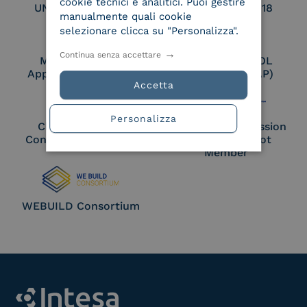
cookie tecnici e analitici. Puoi gestire
UNI EN ISO 27017
UNI EN ISO 27018
manualmente quali cookie
selezionare clicca su "Personalizza".
Continua senza accettare
Membro Adobe
Certified PEPPOL
Approved Trust List
Access Point (AP)
Accetta
Personalizza
Cloud Signature
European Commission
Consortium Member
Large Scale Pilot
Member
WEBUILD Consortium