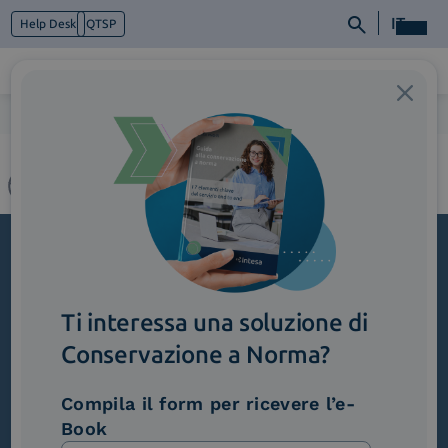
IT
Help Desk
QTSP
Home
>
3_FatturazioneInternazionale (1)
Chi siamo
Cosa facciamo
Piattaforme
Industry
News e Media
Contattaci
Iscriviti alla newsletter
Ti interessa una soluzione di
Novità, iniziative ed eventi dal mondo della
trasformazione digitale.
Conservazione a Norma?
Scopri InNews
Compila il form per ricevere l’e-
Book