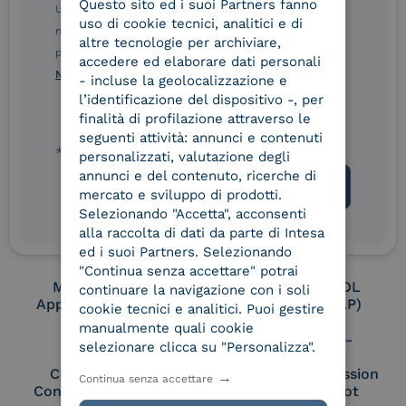
Questo sito ed i suoi Partners fanno
ITALIAN
Ulteriori informazioni sulle procedure sono disponibili
uso di cookie tecnici, analitici e di
nelle Norme di tutela della privacy INTESA. Inoltrando il
altre tecnologie per archiviare,
presente modulo, dichiaro di aver letto e compreso le
Conservatore
UNI EN ISO 37001
accedere ed elaborare dati personali
qualificato
Norme di tutela della privacy INTESA
.
- incluse la geolocalizzazione e
l’identificazione del dispositivo -, per
finalità di profilazione attraverso le
seguenti attività: annunci e contenuti
UNI EN ISO 9001
UNI EN ISO 27001
* campo obbligatorio
personalizzati, valutazione degli
annunci e del contenuto, ricerche di
mercato e sviluppo di prodotti.
Selezionando "Accetta", acconsenti
UNI EN ISO 27017
UNI EN ISO 27018
alla raccolta di dati da parte di Intesa
ed i suoi Partners. Selezionando
"Continua senza accettare" potrai
Membro Adobe
Certified PEPPOL
continuare la navigazione con i soli
Approved Trust List
Access Point (AP)
cookie tecnici e analitici. Puoi gestire
manualmente quali cookie
selezionare clicca su "Personalizza".
Cloud Signature
European Commission
Continua senza accettare
Consortium Member
Large Scale Pilot