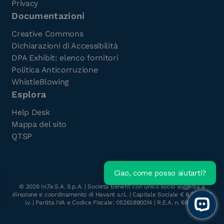
Privacy
Documentazioni
Creative Commons
Dichiarazioni di Accessibilità
DPA Exhibit: elenco fornitori
Politica Anticorruzione
WhistleBlowing
Esplora
Help Desk
Mappa del sito
QTSP
Ciao, come posso aiutarti?
Scarica l'e-Book gratuito
©
2026
In.Te.S.A. S.p.A. | Società benefit con unico socio soggetta a
direzione e coordinamento di Havant s.r.l. | Capitale Sociale € 6.300.000
i.v. | Partita IVA e Codice Fiscale: 05262890014 | R.E.A. n. 696117
Open 