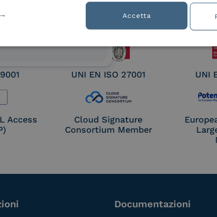
ified
Accetta
nature /
tion
 9001
UNI EN ISO 27001
UNI 
OL Access
Cloud Signature
Europe
P)
Consortium Member
Larg
ioni
Documentazioni