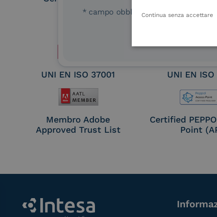
Remote Qual
* campo obbligatorio
Continua senza accettare
Electronic Sig
Seal Crea
UNI EN ISO 37001
UNI EN ISO
Membro Adobe
Certified PEPP
Approved Trust List
Point (A
Informaz