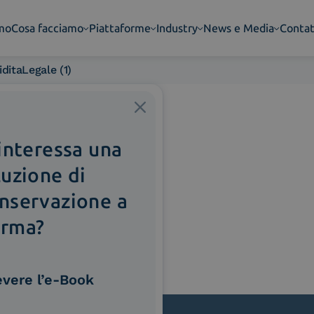
amo
Cosa facciamo
Piattaforme
Industry
News e Media
Contat
itaLegale (1)
 interessa una
luzione di
nservazione a
rma?
evere l’e-Book