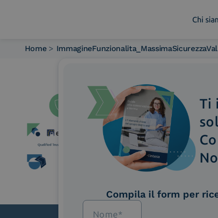
Chi si
Home
>
ImmagineFunzionalita_MassimaSicurezzaValid
Chi siamo
Cosa facciamo
Piattaforme
Ti
Industry
News e Media
so
Contattaci
Co
No
Compila il form per ric