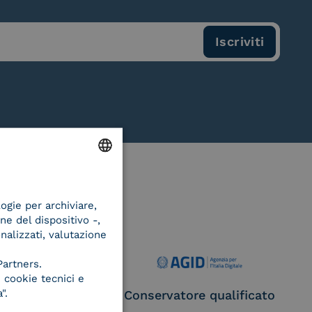
ENGLISH
logie per archiviare,
ITALIAN
ne del dispositivo -,
onalizzati, valutazione
Partners.
 cookie tecnici e
".
ce Provider e
Conservatore qualificato
egatore CIE