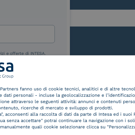
lla
izi e offerte di INTESA.
nNews" di INTESA.
asi momento inviando una e-mail
ure, se non si desidera ricevere
a sottoscrizione facendo clic sul
Le nostre certificazioni
Partners fanno uso di cookie tecnici, analitici e di altre tecno
lsiasi e-mail.
dati personali - incluse la geolocalizzazione e l’identificazio
azione attraverso le seguenti attività: annunci e contenuti pers
ibili nelle Norme di tutela della
ontenuto, ricerche di mercato e sviluppo di prodotti.
chiaro di aver letto e compreso
, acconsenti alla raccolta di dati da parte di Intesa ed i suoi 
a senza accettare" potrai continuare la navigazione con i soli
re manualmente quali cookie selezionare clicca su "Personalizza
d Trust
Service Provider e
Servi
der for
Aggregatore SPID
Aggr