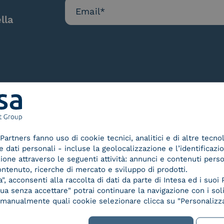
lla
Le nostre certificazioni
Partners fanno uso di cookie tecnici, analitici e di altre tecno
dati personali - incluse la geolocalizzazione e l’identificazio
azione attraverso le seguenti attività: annunci e contenuti pers
ontenuto, ricerche di mercato e sviluppo di prodotti.
, acconsenti alla raccolta di dati da parte di Intesa ed i suoi 
a senza accettare" potrai continuare la navigazione con i soli
d Trust
Service Provider e
Servi
re manualmente quali cookie selezionare clicca su "Personalizza
der for
Aggregatore SPID
Aggr
ified