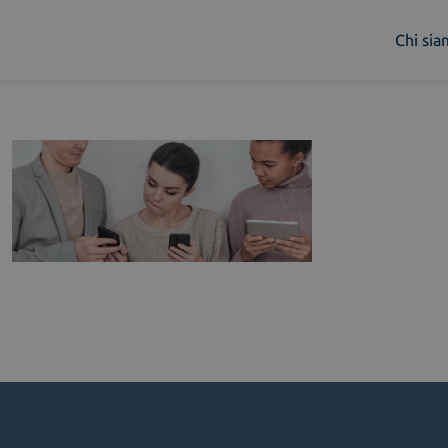
Chi si
Chi siamo
Cosa facciamo
Piattaforme
Industry
News e Media
Contattaci