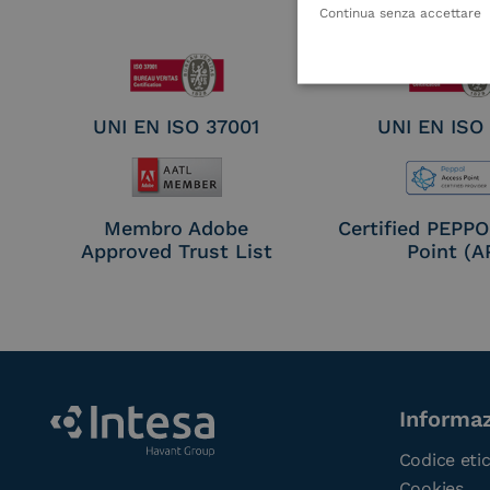
Electronic Sig
Continua senza accettare
Seal Crea
UNI EN ISO 37001
UNI EN ISO
Membro Adobe
Certified PEPP
Approved Trust List
Point (A
Informaz
Codice eti
Cookies