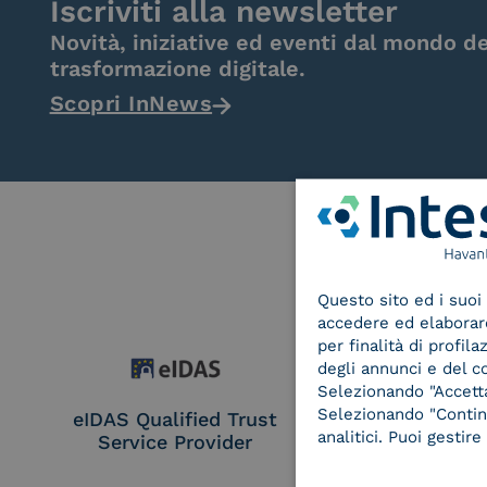
Iscriviti alla newsletter
Novità, iniziative ed eventi dal mondo de
trasformazione digitale.
Scopri InNews
Questo sito ed i suoi 
accedere ed elaborare 
per finalità di profil
degli annunci e del c
Selezionando "Accetta"
Selezionando "Continu
eIDAS Qualified Trust
eIDAS Qualifie
analitici. Puoi gesti
Service Provider
Service Provi
Remote Qual