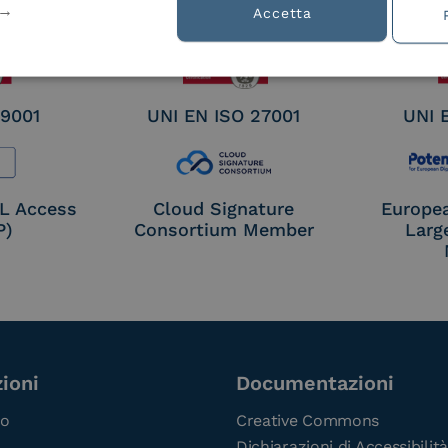
nature /
Accetta
tion
 9001
UNI EN ISO 27001
UNI 
OL Access
Cloud Signature
Europe
P)
Consortium Member
Larg
ioni
Documentazioni
co
Creative Commons
Dichiarazioni di Accessibilità