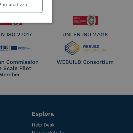
Personalizza
EN ISO 27017
UNI EN ISO 27018
an Commission
WEBUILD Consortium
e Scale Pilot
Member
Esplora
Help Desk
Mappa del sito