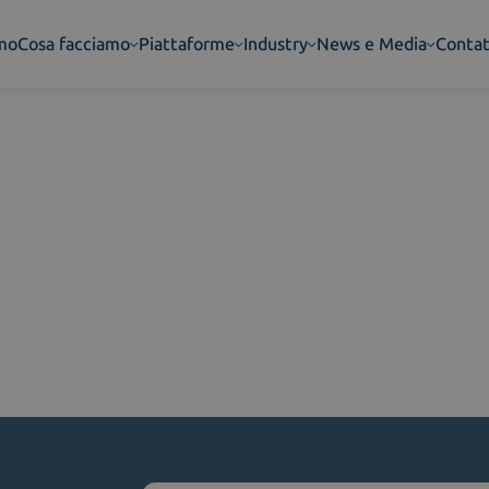
amo
Cosa facciamo
Piattaforme
Industry
News e Media
Contat