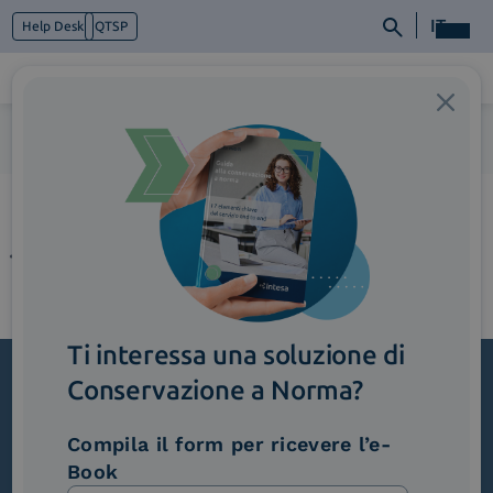
IT
Help Desk
QTSP
Home
>
1_Semplificazione-delle-procedure-burocratiche
Chi siamo
Cosa facciamo
Piattaforme
Industry
News e Media
Contattaci
Ti interessa una soluzione di
Conservazione a Norma?
Iscriviti alla newsletter
Compila il form per ricevere l’e-
Novità, iniziative ed eventi dal mondo della
Book
trasformazione digitale.