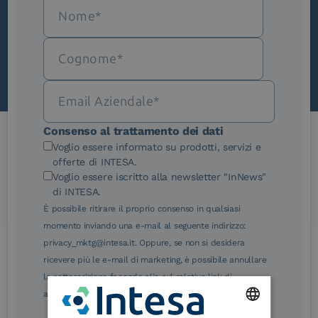
Scopri InNews
Consenso al trattamento dei dati
Voglio essere informato su prodotti, servizi e
Le nostre certificazioni
offerte di INTESA.
Voglio essere iscritto alla newsletter "InNews"
di INTESA.
È possibile ritirare il proprio consenso in qualsiasi
momento inviando una e-mail al seguente indirizzo:
privacy_mktg@intesa.it. Oppure, se non si desidera
eIDAS Qualified Trust
eIDAS Qualified Trust
ricevere più le e-mail di marketing, è possibile annullare
Service Provider
Service Provider for
la sottoscrizione facendo clic sul relativo link di
Remote Qualified
Electronic Signature /
annullamento sottoscrizione, in qualsiasi e-mail.
Seal Creation