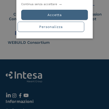
Continua senza accettare
Cloud Signature
European Commission
Accetta
Consortium Member
Large Scale Pilot
Member
Personalizza
WEBUILD Consortium
Informazioni