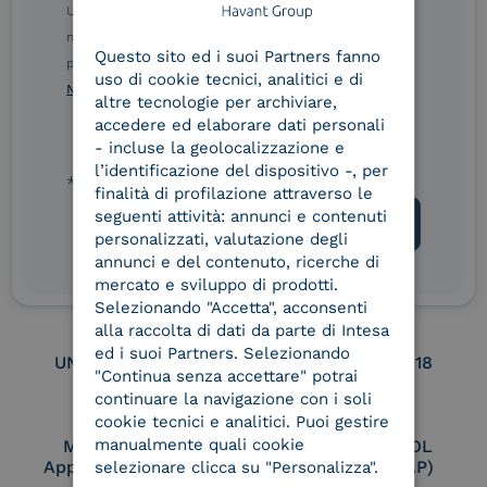
Ulteriori informazioni sulle procedure sono disponibili
ENGLISH
nelle Norme di tutela della privacy INTESA. Inoltrando il
Questo sito ed i suoi Partners fanno
ITALIAN
presente modulo, dichiaro di aver letto e compreso le
Service Provider e
Service Provider e
uso di cookie tecnici, analitici e di
Aggregatore SPID
Aggregatore CIE
Norme di tutela della privacy INTESA
.
altre tecnologie per archiviare,
accedere ed elaborare dati personali
- incluse la geolocalizzazione e
l’identificazione del dispositivo -, per
Conservatore
UNI EN ISO 37001
* campo obbligatorio
qualificato
finalità di profilazione attraverso le
seguenti attività: annunci e contenuti
personalizzati, valutazione degli
annunci e del contenuto, ricerche di
UNI EN ISO 9001
UNI EN ISO 27001
mercato e sviluppo di prodotti.
Selezionando "Accetta", acconsenti
alla raccolta di dati da parte di Intesa
ed i suoi Partners. Selezionando
UNI EN ISO 27017
UNI EN ISO 27018
"Continua senza accettare" potrai
continuare la navigazione con i soli
cookie tecnici e analitici. Puoi gestire
manualmente quali cookie
Membro Adobe
Certified PEPPOL
Approved Trust List
Access Point (AP)
selezionare clicca su "Personalizza".