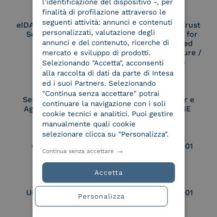
l’identificazione del dispositivo -, per
finalità di profilazione attraverso le
seguenti attività: annunci e contenuti
eIDAS Qualified Trust
eIDAS Qualified Trust
personalizzati, valutazione degli
Service Provider
Service Provider for
annunci e del contenuto, ricerche di
Remote Qualified
Electronic Signature /
mercato e sviluppo di prodotti.
Seal Creation
Selezionando "Accetta", acconsenti
alla raccolta di dati da parte di Intesa
ed i suoi Partners. Selezionando
"Continua senza accettare" potrai
Service Provider e
Service Provider e
continuare la navigazione con i soli
Aggregatore SPID
Aggregatore CIE
cookie tecnici e analitici. Puoi gestire
manualmente quali cookie
selezionare clicca su "Personalizza".
Conservatore
UNI EN ISO 37001
Continua senza accettare
qualificato
Accetta
UNI EN ISO 9001
UNI EN ISO 27001
Personalizza