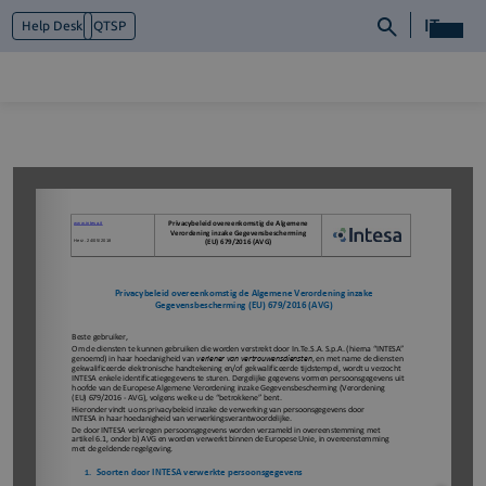
IT
Help Desk
QTSP
Chi siamo
Cosa facciamo
Piattaforme
Industry
News e Media
Contattaci