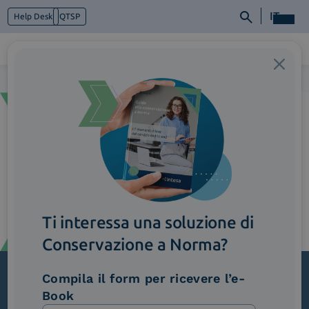
IT
Help Desk
QTSP
Home
>
freccia-verde-dx
Chi siamo
Cosa facciamo
Piattaforme
Industry
News e Media
Contattaci
Ti interessa una soluzione di
Conservazione a Norma?
Compila il form per ricevere l’e-
Book
Iscriviti alla newsletter