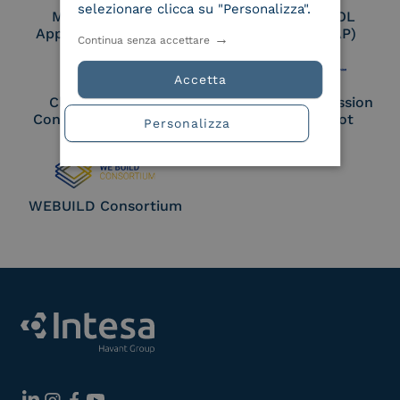
selezionare clicca su "Personalizza".
Membro Adobe
Certified PEPPOL
Approved Trust List
Access Point (AP)
Continua senza accettare
Accetta
Cloud Signature
European Commission
Consortium Member
Large Scale Pilot
Personalizza
Member
WEBUILD Consortium