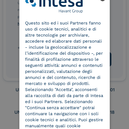
Remote Qualified
Ulteriori informazioni sulle procedure sono disponibili
Electronic Signature /
nelle Norme di tutela della privacy INTESA. Inoltrando il
Seal Creation
ENGLISH
presente modulo, dichiaro di aver letto e compreso le
Questo sito ed i suoi Partners fanno
ITALIAN
Norme di tutela della privacy INTESA
.
uso di cookie tecnici, analitici e di
Service Provider e
Service Provider e
altre tecnologie per archiviare,
Aggregatore SPID
Aggregatore CIE
accedere ed elaborare dati personali
- incluse la geolocalizzazione e
* campo obbligatorio
l’identificazione del dispositivo -, per
finalità di profilazione attraverso le
Conservatore
UNI EN ISO 37001
seguenti attività: annunci e contenuti
qualificato
personalizzati, valutazione degli
annunci e del contenuto, ricerche di
mercato e sviluppo di prodotti.
UNI EN ISO 9001
UNI EN ISO 27001
Selezionando "Accetta", acconsenti
alla raccolta di dati da parte di Intesa
ed i suoi Partners. Selezionando
"Continua senza accettare" potrai
UNI EN ISO 27017
UNI EN ISO 27018
continuare la navigazione con i soli
cookie tecnici e analitici. Puoi gestire
manualmente quali cookie