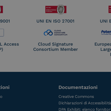
 9001
UNI EN ISO 27001
UNI 
OL Access
Cloud Signature
Europe
P)
Consortium Member
Larg
ioni
Documentazioni
co
Creative Commons
Dichiarazioni di Accessibilità
DPA Exhibit: elenco fornitor