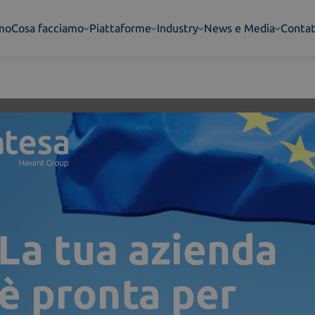
amo
Cosa facciamo
Piattaforme
Industry
News e Media
Contat