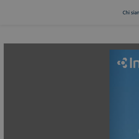
Chi si
Chi siamo
Cosa facciamo
Piattaforme
Industry
News e Media
Contattaci