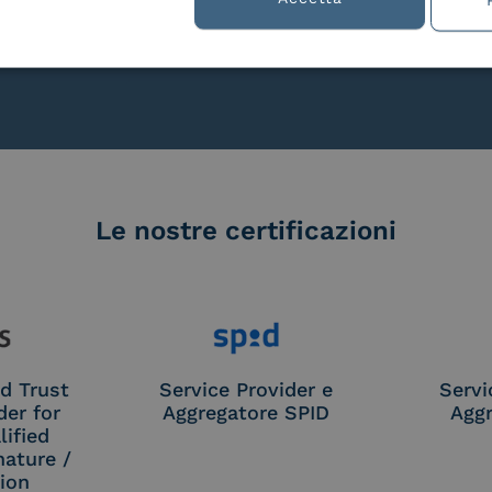
lla
Le nostre certificazioni
d Trust
Service Provider e
Servi
der for
Aggregatore SPID
Aggr
ified
nature /
tion