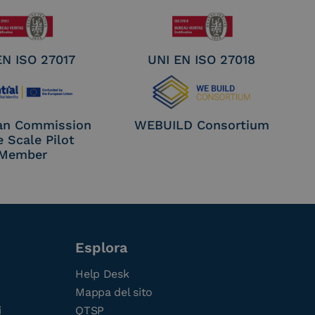
EN ISO 27017
UNI EN ISO 27018
an Commission
WEBUILD Consortium
e Scale Pilot
Member
Esplora
Help Desk
Mappa del sito
i
QTSP