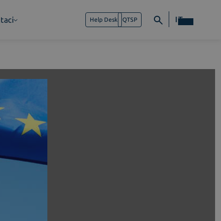
IT
taci
Help Desk
QTSP