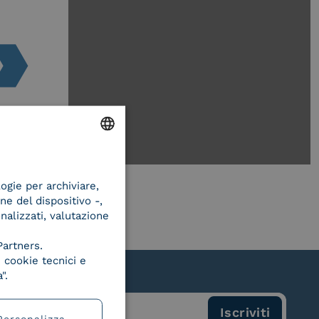
ENGLISH
logie per archiviare,
ITALIAN
ne del dispositivo -,
onalizzati, valutazione
Partners.
 cookie tecnici e
".
Personalizza