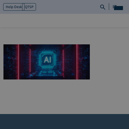
IT
Help Desk
QTSP
Chi siamo
Cosa facciamo
Piattaforme
Industry
News e Media
Contattaci