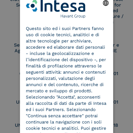
Service Provider
Service Provider for
Remote Qualified
Electronic Signature /
ENGLISH
Seal Creation
Questo sito ed i suoi Partners fanno
ITALIAN
uso di cookie tecnici, analitici e di
altre tecnologie per archiviare,
Service Provider e
Service Provider e
accedere ed elaborare dati personali
Aggregatore SPID
Aggregatore CIE
- incluse la geolocalizzazione e
l’identificazione del dispositivo -, per
finalità di profilazione attraverso le
seguenti attività: annunci e contenuti
Conservatore
UNI EN ISO 37001
personalizzati, valutazione degli
qualificato
annunci e del contenuto, ricerche di
mercato e sviluppo di prodotti.
Selezionando "Accetta", acconsenti
UNI EN ISO 9001
UNI EN ISO 27001
alla raccolta di dati da parte di Intesa
ed i suoi Partners. Selezionando
"Continua senza accettare" potrai
continuare la navigazione con i soli
UNI EN ISO 27017
UNI EN ISO 27018
cookie tecnici e analitici. Puoi gestire