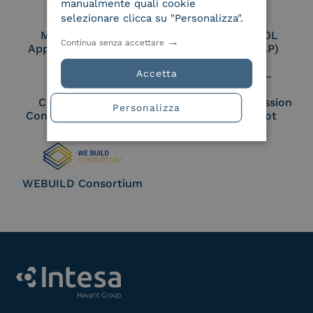
manualmente quali cookie
selezionare clicca su "Personalizza".
Membro Adobe
Certified PEPPOL
Continua senza accettare
Approved Trust List
Access Point (AP)
Accetta
Cloud Signature
European Commission
Personalizza
Consortium Member
Large Scale Pilot
Member
WEBUILD Consortium