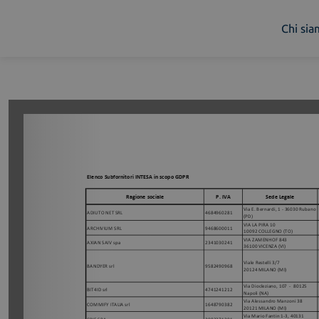
Chi si
Chi siamo
Cosa facciamo
Piattaforme
Industry
News e Media
Contattaci