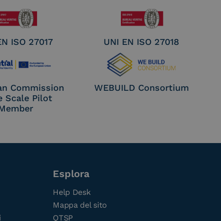
EN ISO 27017
UNI EN ISO 27018
an Commission
WEBUILD Consortium
e Scale Pilot
Member
Esplora
Help Desk
Mappa del sito
i
QTSP