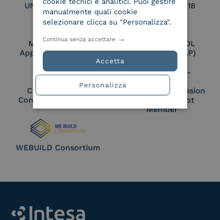
cookie tecnici e analitici. Puoi gestire
UNI EN ISO 27017
UNI EN ISO 27018
manualmente quali cookie
selezionare clicca su "Personalizza".
Continua senza accettare
Membro Adobe
Certified PEPPOL
Approved Trust List
Access Point (AP)
Accetta
Personalizza
Cloud Signature
European Commission
Consortium Member
Large Scale Pilot
Member
WEBUILD Consortium