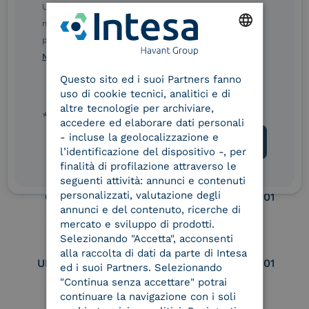
Ulteriori informazioni sulle procedure sono disponibili
eIDAS Qualified Trust
eIDAS Qualified Trust
nelle Norme di tutela della privacy INTESA. Inoltrando il
Service Provider
Service Provider for
presente modulo, dichiaro di aver letto e compreso le
Remote Qualified
ENGLISH
Norme di tutela della privacy INTESA
.
Electronic Signature /
Seal Creation
Questo sito ed i suoi Partners fanno
ITALIAN
uso di cookie tecnici, analitici e di
altre tecnologie per archiviare,
* campo obbligatorio
accedere ed elaborare dati personali
Service Provider e
Service Provider e
- incluse la geolocalizzazione e
Aggregatore SPID
Aggregatore CIE
l’identificazione del dispositivo -, per
finalità di profilazione attraverso le
seguenti attività: annunci e contenuti
personalizzati, valutazione degli
Conservatore
UNI EN ISO 37001
qualificato
annunci e del contenuto, ricerche di
mercato e sviluppo di prodotti.
Selezionando "Accetta", acconsenti
alla raccolta di dati da parte di Intesa
UNI EN ISO 9001
UNI EN ISO 27001
ed i suoi Partners. Selezionando
"Continua senza accettare" potrai
continuare la navigazione con i soli