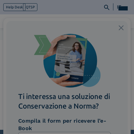
IT
Help Desk
QTSP
Home
>
Accordion5_SupportoContinuo
Chi siamo
Cosa facciamo
Piattaforme
Industry
News e Media
Contattaci
Ti interessa una soluzione di
Conservazione a Norma?
Compila il form per ricevere l’e-
Book