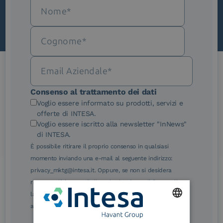
Le nostre certificazioni
Consenso al trattamento dei dati
Voglio essere informato su prodotti, servizi e
offerte di INTESA.
Voglio essere iscritto alla newsletter "InNews"
di INTESA.
È possibile ritirare il proprio consenso in qualsiasi
eIDAS Qualified Trust
eIDAS Qualified Trust
momento inviando una e-mail al seguente indirizzo:
Service Provider
Service Provider for
Remote Qualified
privacy_mktg@intesa.it. Oppure, se non si desidera
Electronic Signature /
ricevere più le e-mail di marketing, è possibile annullare
Seal Creation
la sottoscrizione facendo clic sul relativo link di
annullamento sottoscrizione, in qualsiasi e-mail.
ENGLISH