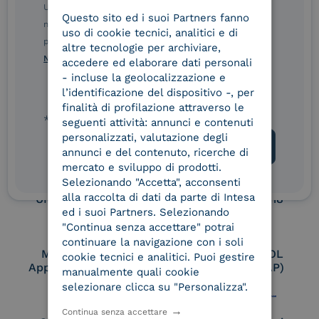
Service Provider e
Service Provider e
Ulteriori informazioni sulle procedure sono disponibili
Questo sito ed i suoi Partners fanno
ITALIAN
Aggregatore SPID
Aggregatore CIE
nelle Norme di tutela della privacy INTESA. Inoltrando il
uso di cookie tecnici, analitici e di
presente modulo, dichiaro di aver letto e compreso le
altre tecnologie per archiviare,
Norme di tutela della privacy INTESA
.
accedere ed elaborare dati personali
Conservatore
UNI EN ISO 37001
- incluse la geolocalizzazione e
qualificato
l’identificazione del dispositivo -, per
finalità di profilazione attraverso le
* campo obbligatorio
seguenti attività: annunci e contenuti
personalizzati, valutazione degli
UNI EN ISO 9001
UNI EN ISO 27001
annunci e del contenuto, ricerche di
mercato e sviluppo di prodotti.
Selezionando "Accetta", acconsenti
alla raccolta di dati da parte di Intesa
UNI EN ISO 27017
UNI EN ISO 27018
ed i suoi Partners. Selezionando
"Continua senza accettare" potrai
continuare la navigazione con i soli
Membro Adobe
Certified PEPPOL
cookie tecnici e analitici. Puoi gestire
Approved Trust List
Access Point (AP)
manualmente quali cookie
selezionare clicca su "Personalizza".
Continua senza accettare