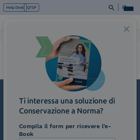
IT
Help Desk
QTSP
Home
>
1_Dematerializzazione-1
Chi siamo
Cosa facciamo
Piattaforme
Industry
News e Media
Contattaci
Ti interessa una soluzione di
Iscriviti alla newsletter
Conservazione a Norma?
Novità, iniziative ed eventi dal mondo della
trasformazione digitale.
Compila il form per ricevere l’e-
Scopri InNews
Book