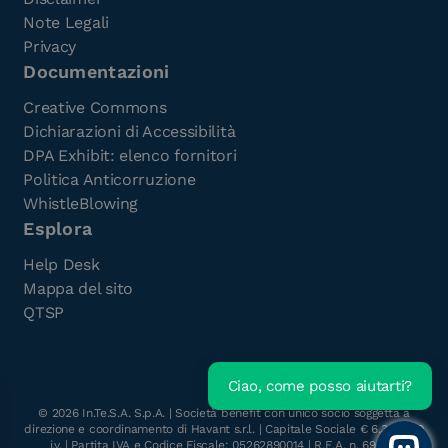
Note Legali
Privacy
Documentazioni
Creative Commons
Dichiarazioni di Accessibilità
DPA Exhibit: elenco fornitori
Politica Anticorruzione
WhistleBlowing
Esplora
Help Desk
Mappa del sito
QTSP
Ciao, come posso aiutarti?
Scarica l'e-Book gratuito
©
2026
In.Te.S.A. S.p.A. | Società benefit con unico socio soggetta a
direzione e coordinamento di Havant s.r.l. | Capitale Sociale € 6.300.000
i.v. | Partita IVA e Codice Fiscale: 05262890014 | R.E.A. n. 696117