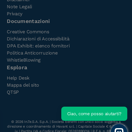
Note Legali
Privacy
Documentazioni
Creative Commons
Dichiarazioni di Accessibilità
DPA Exhibit: elenco fornitori
Politica Anticorruzione
WhistleBlowing
Esplora
Help Desk
Mappa del sito
QTSP
Ciao, come posso aiutarti?
Scarica l'e-Book gratuito
©
2026
In.Te.S.A. S.p.A. | Società benefit con unico socio soggetta a
direzione e coordinamento di Havant s.r.l. | Capitale Sociale € 6.300.000
i.v. | Partita IVA e Codice Fiscale: 05262890014 | R.E.A. n. 696117