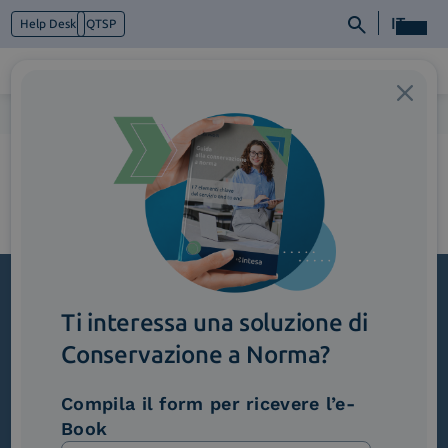
IT
Help Desk
QTSP
Home
>
3_Identificazione-1
Chi siamo
Cosa facciamo
Piattaforme
Industry
News e Media
Contattaci
Ti interessa una soluzione di
Iscriviti alla newsletter
Conservazione a Norma?
Novità, iniziative ed eventi dal mondo della
trasformazione digitale.
Compila il form per ricevere l’e-
Scopri InNews
Book