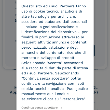
Service Provider e
Service Provider e
Ulteriori informazioni sulle procedure sono disponibili
Questo sito ed i suoi Partners fanno
ITALIAN
Aggregatore SPID
Aggregatore CIE
nelle Norme di tutela della privacy INTESA. Inoltrando il
uso di cookie tecnici, analitici e di
presente modulo, dichiaro di aver letto e compreso le
altre tecnologie per archiviare,
Norme di tutela della privacy INTESA
.
accedere ed elaborare dati personali
Conservatore
UNI EN ISO 37001
- incluse la geolocalizzazione e
qualificato
l’identificazione del dispositivo -, per
finalità di profilazione attraverso le
* campo obbligatorio
seguenti attività: annunci e contenuti
personalizzati, valutazione degli
UNI EN ISO 9001
UNI EN ISO 27001
annunci e del contenuto, ricerche di
mercato e sviluppo di prodotti.
Selezionando "Accetta", acconsenti
alla raccolta di dati da parte di Intesa
UNI EN ISO 27017
UNI EN ISO 27018
ed i suoi Partners. Selezionando
"Continua senza accettare" potrai
continuare la navigazione con i soli
Membro Adobe
Certified PEPPOL
cookie tecnici e analitici. Puoi gestire
Approved Trust List
Access Point (AP)
manualmente quali cookie
selezionare clicca su "Personalizza".
Continua senza accettare