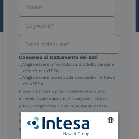
Le nostre certificazioni
Consenso al trattamento dei dati
Voglio essere informato su prodotti, servizi e
offerte di INTESA.
Voglio essere iscritto alla newsletter "InNews"
di INTESA.
È possibile ritirare il proprio consenso in qualsiasi
eIDAS Qualified Trust
eIDAS Qualified Trust
momento inviando una e-mail al seguente indirizzo:
Service Provider
Service Provider for
Remote Qualified
privacy_mktg@intesa.it. Oppure, se non si desidera
Electronic Signature /
ricevere più le e-mail di marketing, è possibile annullare
Seal Creation
la sottoscrizione facendo clic sul relativo link di
annullamento sottoscrizione, in qualsiasi e-mail.
ENGLISH