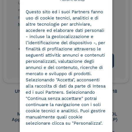
ENGLISH
Ulteriori informazioni sulle procedure sono disponibili
nelle Norme di tutela della privacy INTESA. Inoltrando il
Service Provider e
Service Provider e
Questo sito ed i suoi Partners fanno
ITALIAN
Aggregatore SPID
Aggregatore CIE
presente modulo, dichiaro di aver letto e compreso le
uso di cookie tecnici, analitici e di
altre tecnologie per archiviare,
Norme di tutela della privacy INTESA
.
accedere ed elaborare dati personali
- incluse la geolocalizzazione e
Conservatore
UNI EN ISO 37001
l’identificazione del dispositivo -, per
qualificato
finalità di profilazione attraverso le
* campo obbligatorio
seguenti attività: annunci e contenuti
personalizzati, valutazione degli
annunci e del contenuto, ricerche di
UNI EN ISO 9001
UNI EN ISO 27001
mercato e sviluppo di prodotti.
Selezionando "Accetta", acconsenti
alla raccolta di dati da parte di Intesa
UNI EN ISO 27017
UNI EN ISO 27018
ed i suoi Partners. Selezionando
"Continua senza accettare" potrai
continuare la navigazione con i soli
cookie tecnici e analitici. Puoi gestire
Membro Adobe
Certified PEPPOL
manualmente quali cookie
Approved Trust List
Access Point (AP)
selezionare clicca su "Personalizza".