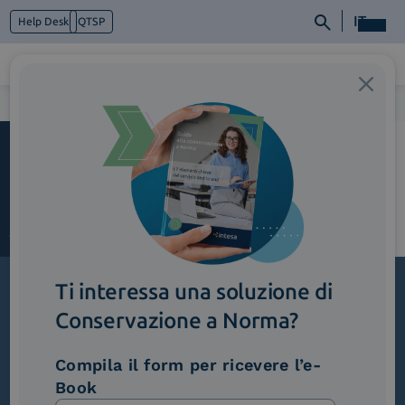
IT
Help Desk
QTSP
Home
>
Monarch_Automotive
Chi siamo
Cosa facciamo
Piattaforme
Industry
News e Media
Contattaci
Ti interessa una soluzione di
Conservazione a Norma?
Iscriviti alla newsletter
Novità, iniziative ed eventi dal mondo della
Compila il form per ricevere l’e-
trasformazione digitale.
Book