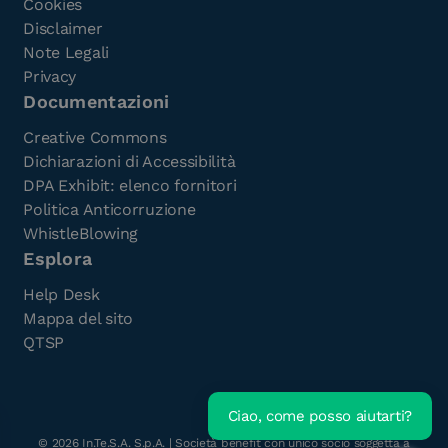
Cookies
Disclaimer
Note Legali
Privacy
Documentazioni
Creative Commons
Dichiarazioni di Accessibilità
DPA Exhibit: elenco fornitori
Politica Anticorruzione
WhistleBlowing
Esplora
Help Desk
Mappa del sito
QTSP
Ciao, come posso aiutarti?
Scarica l'e-Book gratuito
©
2026
In.Te.S.A. S.p.A. | Società benefit con unico socio soggetta a