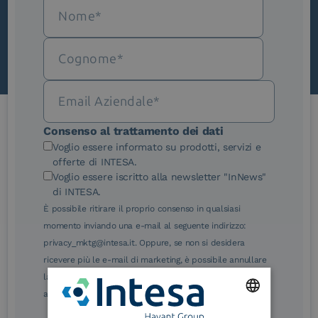
Scopri InNews
Consenso al trattamento dei dati
Le nostre certificazioni
Voglio essere informato su prodotti, servizi e
offerte di INTESA.
Voglio essere iscritto alla newsletter "InNews"
di INTESA.
È possibile ritirare il proprio consenso in qualsiasi
momento inviando una e-mail al seguente indirizzo:
eIDAS Qualified Trust
eIDAS Qualified Trust
privacy_mktg@intesa.it. Oppure, se non si desidera
Service Provider
Service Provider for
ricevere più le e-mail di marketing, è possibile annullare
Remote Qualified
Electronic Signature /
la sottoscrizione facendo clic sul relativo link di
Seal Creation
annullamento sottoscrizione, in qualsiasi e-mail.