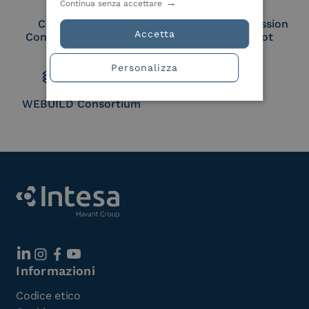
Continua senza accettare
Cloud Signature
European Commission
Accetta
Consortium Member
Large Scale Pilot
Member
Personalizza
WEBUILD Consortium
Informazioni
Codice etico