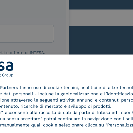
lla
izi e offerte di INTESA.
nNews" di INTESA.
asi momento inviando una e-mail
ure, se non si desidera ricevere
a sottoscrizione facendo clic sul
Le nostre certificazioni
Partners fanno uso di cookie tecnici, analitici e di altre tecno
lsiasi e-mail.
dati personali - incluse la geolocalizzazione e l’identificazio
azione attraverso le seguenti attività: annunci e contenuti pers
ibili nelle Norme di tutela della
ontenuto, ricerche di mercato e sviluppo di prodotti.
chiaro di aver letto e compreso
, acconsenti alla raccolta di dati da parte di Intesa ed i suoi 
a senza accettare" potrai continuare la navigazione con i soli
re manualmente quali cookie selezionare clicca su "Personalizza
d Trust
Service Provider e
Servi
der for
Aggregatore SPID
Aggr