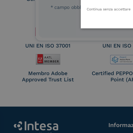
Remote Qual
* campo obbligatorio
Continua senza accettare
Electronic Sig
Seal Crea
UNI EN ISO 37001
UNI EN ISO
Membro Adobe
Certified PEPP
Approved Trust List
Point (A
Informaz