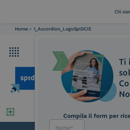
Chi si
Home
>
1_Accordion_LogoSpIDCIE
Chi siamo
Cosa facciamo
Piattaforme
Ti
Industry
News e Media
so
Contattaci
Co
No
Compila il form per ric