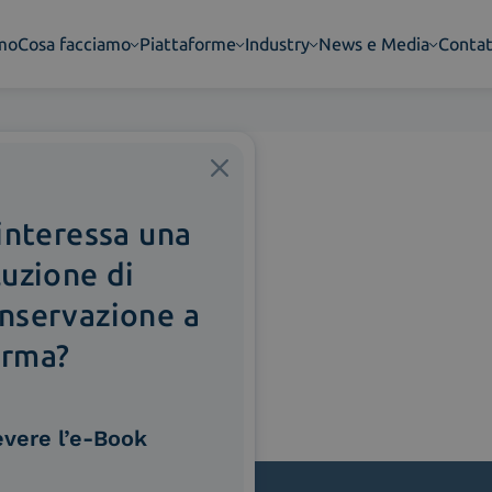
amo
Cosa facciamo
Piattaforme
Industry
News e Media
Contat
 interessa una
luzione di
nservazione a
rma?
evere l’e-Book