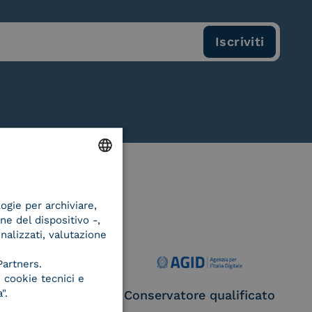
ENGLISH
logie per archiviare,
ITALIAN
ne del dispositivo -,
onalizzati, valutazione
Partners.
 cookie tecnici e
".
ce Provider e
Conservatore qualificato
egatore CIE