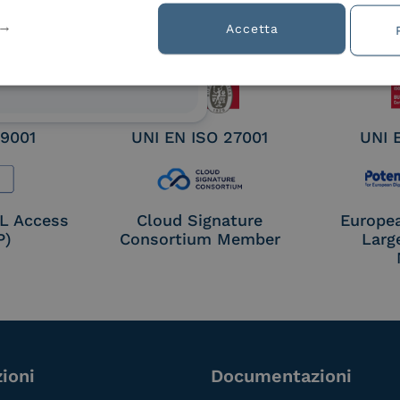
ified
Accetta
nature /
tion
 9001
UNI EN ISO 27001
UNI 
OL Access
Cloud Signature
Europe
P)
Consortium Member
Larg
ioni
Documentazioni