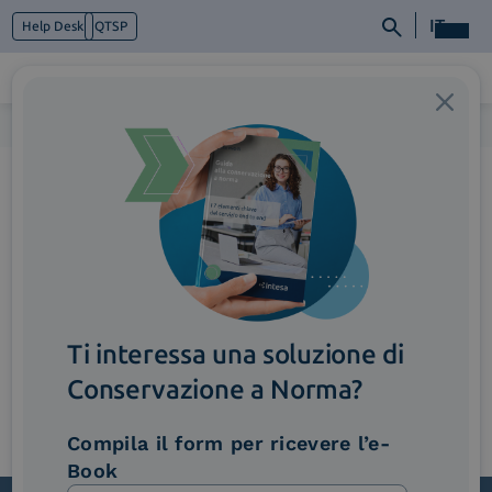
IT
Help Desk
QTSP
Home
>
2_Accordion_Firma (1)
Chi siamo
Cosa facciamo
Piattaforme
Industry
News e Media
Contattaci
Ti interessa una soluzione di
Conservazione a Norma?
Compila il form per ricevere l’e-
Book