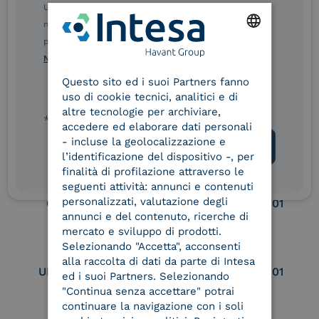
Ulteriori informazioni sulle procedure sono disponibili
eIDAS Qualified Trust
eIDAS Qualified Trust
nelle Norme di tutela della privacy INTESA. Inoltrando il
Service Provider
Service Provider for
presente modulo, dichiaro di aver letto e compreso le
Remote Qualified
ENGLISH
Norme di tutela della privacy INTESA
.
Electronic Signature /
Seal Creation
Questo sito ed i suoi Partners fanno
ITALIAN
uso di cookie tecnici, analitici e di
altre tecnologie per archiviare,
* campo obbligatorio
accedere ed elaborare dati personali
Service Provider e
Service Provider e
- incluse la geolocalizzazione e
Aggregatore SPID
Aggregatore CIE
l’identificazione del dispositivo -, per
finalità di profilazione attraverso le
seguenti attività: annunci e contenuti
personalizzati, valutazione degli
Conservatore
UNI EN ISO 37001
qualificato
annunci e del contenuto, ricerche di
mercato e sviluppo di prodotti.
Selezionando "Accetta", acconsenti
alla raccolta di dati da parte di Intesa
UNI EN ISO 9001
UNI EN ISO 27001
ed i suoi Partners. Selezionando
"Continua senza accettare" potrai
continuare la navigazione con i soli