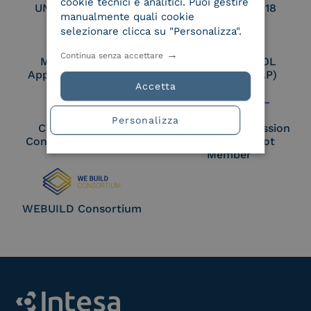
cookie tecnici e analitici. Puoi gestire
UNI EN ISO 27017
UNI EN ISO 27018
manualmente quali cookie
selezionare clicca su "Personalizza".
Continua senza accettare
Membro Adobe
Certified PEPPOL
Approved Trust List
Access Point (AP)
Accetta
Personalizza
Cloud Signature
European Commission
Consortium Member
Large Scale Pilot
Member
WEBUILD Consortium