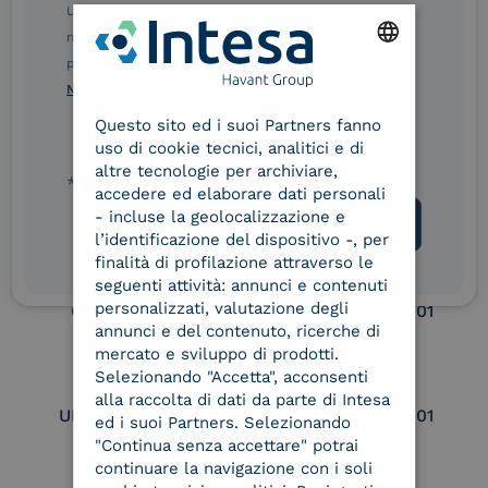
Ulteriori informazioni sulle procedure sono disponibili
eIDAS Qualified Trust
eIDAS Qualified Trust
nelle Norme di tutela della privacy INTESA. Inoltrando il
Service Provider
Service Provider for
presente modulo, dichiaro di aver letto e compreso le
Remote Qualified
ENGLISH
Norme di tutela della privacy INTESA
.
Electronic Signature /
Seal Creation
Questo sito ed i suoi Partners fanno
ITALIAN
uso di cookie tecnici, analitici e di
altre tecnologie per archiviare,
* campo obbligatorio
accedere ed elaborare dati personali
Service Provider e
Service Provider e
- incluse la geolocalizzazione e
Aggregatore SPID
Aggregatore CIE
l’identificazione del dispositivo -, per
finalità di profilazione attraverso le
seguenti attività: annunci e contenuti
personalizzati, valutazione degli
Conservatore
UNI EN ISO 37001
qualificato
annunci e del contenuto, ricerche di
mercato e sviluppo di prodotti.
Selezionando "Accetta", acconsenti
alla raccolta di dati da parte di Intesa
UNI EN ISO 9001
UNI EN ISO 27001
ed i suoi Partners. Selezionando
"Continua senza accettare" potrai
continuare la navigazione con i soli