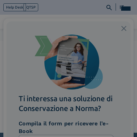
IT
Help Desk
QTSP
Home
>
PaperArera_ImmagineStatica
Chi siamo
Cosa facciamo
Piattaforme
Industry
News e Media
Contattaci
Ti interessa una soluzione di
Conservazione a Norma?
Compila il form per ricevere l’e-
Book