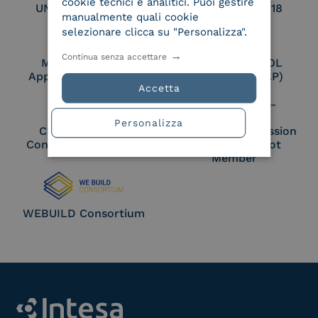
cookie tecnici e analitici. Puoi gestire
UNI EN ISO 27017
UNI EN ISO 27018
manualmente quali cookie
selezionare clicca su "Personalizza".
Continua senza accettare
Membro Adobe
Certified PEPPOL
Approved Trust List
Access Point (AP)
Accetta
Personalizza
Cloud Signature
European Commission
Consortium Member
Large Scale Pilot
Member
WEBUILD Consortium