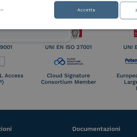
ified
Accetta
nature /
tion
 9001
UNI EN ISO 27001
UNI 
OL Access
Cloud Signature
Europe
P)
Consortium Member
Larg
ioni
Documentazioni