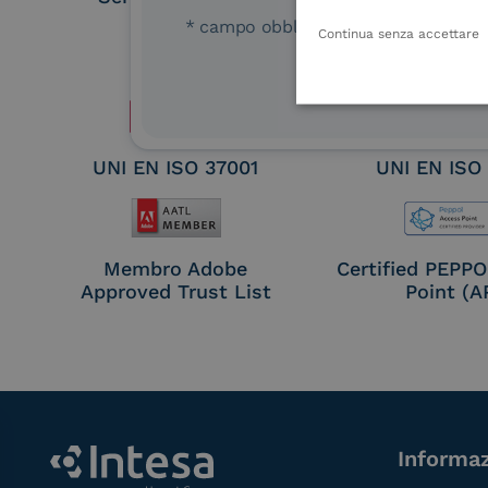
Remote Qual
* campo obbligatorio
Continua senza accettare
Electronic Sig
Seal Crea
UNI EN ISO 37001
UNI EN ISO
Membro Adobe
Certified PEPP
Approved Trust List
Point (A
Informaz