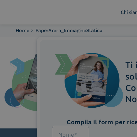
Chi si
Home
>
PaperArera_ImmagineStatica
Chi siamo
Cosa facciamo
Piattaforme
Ti
Industry
News e Media
so
Contattaci
Co
No
Compila il form per ric