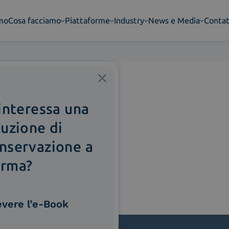
amo
Cosa facciamo
Piattaforme
Industry
News e Media
Contat
 interessa una
luzione di
nservazione a
rma?
evere l’e-Book