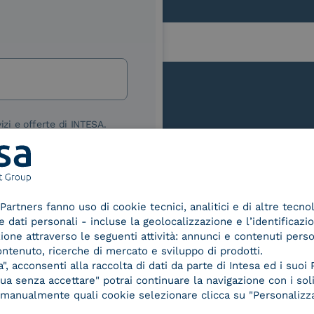
lla
izi e offerte di INTESA.
nNews" di INTESA.
asi momento inviando una e-mail
ure, se non si desidera ricevere
a sottoscrizione facendo clic sul
Le nostre certificazioni
Partners fanno uso di cookie tecnici, analitici e di altre tecno
lsiasi e-mail.
dati personali - incluse la geolocalizzazione e l’identificazio
azione attraverso le seguenti attività: annunci e contenuti pers
ibili nelle Norme di tutela della
ontenuto, ricerche di mercato e sviluppo di prodotti.
chiaro di aver letto e compreso
, acconsenti alla raccolta di dati da parte di Intesa ed i suoi 
a senza accettare" potrai continuare la navigazione con i soli
re manualmente quali cookie selezionare clicca su "Personalizza
d Trust
Service Provider e
Servi
der for
Aggregatore SPID
Aggr