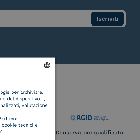
ENGLISH
logie per archiviare,
ITALIAN
ne del dispositivo -,
onalizzati, valutazione
Partners.
 cookie tecnici e
".
ce Provider e
Conservatore qualificato
egatore CIE