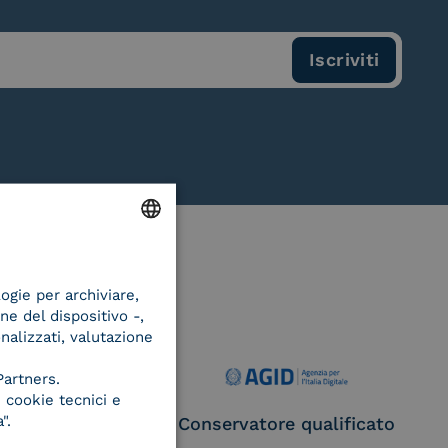
ENGLISH
logie per archiviare,
ITALIAN
ne del dispositivo -,
onalizzati, valutazione
Partners.
 cookie tecnici e
".
ce Provider e
Conservatore qualificato
egatore CIE