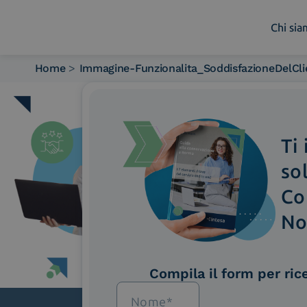
Chi si
Home
>
Immagine-Funzionalita_SoddisfazioneDelCli
Chi siamo
Cosa facciamo
Piattaforme
Ti
Industry
News e Media
so
Contattaci
Co
No
Compila il form per ric