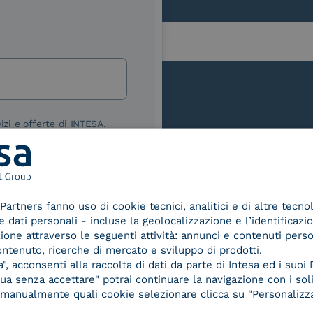
lla
izi e offerte di INTESA.
nNews" di INTESA.
asi momento inviando una e-mail
ure, se non si desidera ricevere
a sottoscrizione facendo clic sul
Le nostre certificazioni
Partners fanno uso di cookie tecnici, analitici e di altre tecno
lsiasi e-mail.
dati personali - incluse la geolocalizzazione e l’identificazio
azione attraverso le seguenti attività: annunci e contenuti pers
ibili nelle Norme di tutela della
ontenuto, ricerche di mercato e sviluppo di prodotti.
chiaro di aver letto e compreso
, acconsenti alla raccolta di dati da parte di Intesa ed i suoi 
a senza accettare" potrai continuare la navigazione con i soli
re manualmente quali cookie selezionare clicca su "Personalizza
d Trust
Service Provider e
Servi
der for
Aggregatore SPID
Aggr