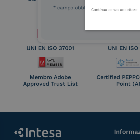
Remote Qual
* campo obbligatorio
Continua senza accettare
Electronic Sig
Seal Crea
UNI EN ISO 37001
UNI EN ISO
Membro Adobe
Certified PEPP
Approved Trust List
Point (A
Informaz