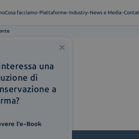
amo
Cosa facciamo
Piattaforme
Industry
News e Media
Contat
ente
 interessa una
luzione di
nservazione a
rma?
evere l’e-Book