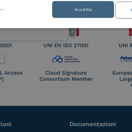
ified
Accetta
nature /
tion
 9001
UNI EN ISO 27001
UNI 
OL Access
Cloud Signature
Europe
P)
Consortium Member
Larg
ioni
Documentazioni