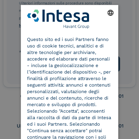
Ulteriori informazioni sulle procedure sono disponibili
nelle Norme di tutela della privacy INTESA. Inoltrando il
eIDAS Qualified Trust
eIDAS Qualified Trust
presente modulo, dichiaro di aver letto e compreso le
Service Provider
Service Provider for
Norme di tutela della privacy INTESA
.
ENGLISH
Remote Qualified
Electronic Signature /
Questo sito ed i suoi Partners fanno
ITALIAN
Seal Creation
uso di cookie tecnici, analitici e di
* campo obbligatorio
altre tecnologie per archiviare,
accedere ed elaborare dati personali
- incluse la geolocalizzazione e
Service Provider e
Service Provider e
Aggregatore SPID
Aggregatore CIE
l’identificazione del dispositivo -, per
finalità di profilazione attraverso le
seguenti attività: annunci e contenuti
personalizzati, valutazione degli
Conservatore
UNI EN ISO 37001
annunci e del contenuto, ricerche di
qualificato
mercato e sviluppo di prodotti.
Selezionando "Accetta", acconsenti
alla raccolta di dati da parte di Intesa
ed i suoi Partners. Selezionando
UNI EN ISO 9001
UNI EN ISO 27001
"Continua senza accettare" potrai
continuare la navigazione con i soli