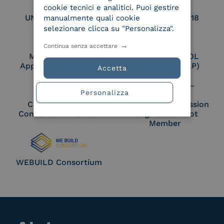
cookie tecnici e analitici. Puoi gestire
UNI EN ISO 27017
UNI EN ISO 27018
manualmente quali cookie
selezionare clicca su "Personalizza".
Continua senza accettare
Membro Adobe
Certified PEPPOL
Approved Trust List
Access Point (AP)
Accetta
Personalizza
Cloud Signature
European Commission
Consortium Member
Large Scale Pilot
Member
WEBUILD Consortium