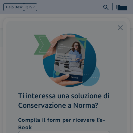
IT
Help Desk
QTSP
Home
>
Immagine_Funzionalita_OttimizzazioneFlussoLavoro
Chi siamo
Cosa facciamo
Piattaforme
Industry
News e Media
Contattaci
Ti interessa una soluzione di
Conservazione a Norma?
Compila il form per ricevere l’e-
Book