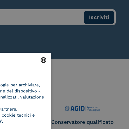
ENGLISH
logie per archiviare,
ITALIAN
ne del dispositivo -,
onalizzati, valutazione
Partners.
 cookie tecnici e
".
ce Provider e
Conservatore qualificato
egatore CIE