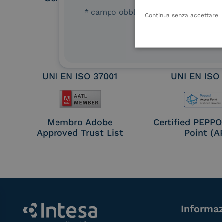
Remote Qual
* campo obbligatorio
Continua senza accettare
Electronic Sig
Seal Crea
UNI EN ISO 37001
UNI EN ISO
Membro Adobe
Certified PEPP
Approved Trust List
Point (A
Informaz