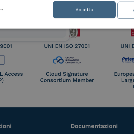
ified
Accetta
nature /
tion
 9001
UNI EN ISO 27001
UNI 
OL Access
Cloud Signature
Europe
P)
Consortium Member
Larg
ioni
Documentazioni