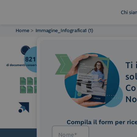
Chi si
Home
>
Immagine_Infografica1 (1)
Chi siamo
Cosa facciamo
Piattaforme
Ti
Industry
News e Media
so
Contattaci
Co
No
Compila il form per ric