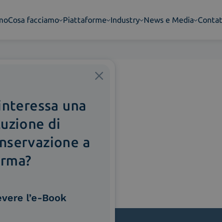
amo
Cosa facciamo
Piattaforme
Industry
News e Media
Contat
 interessa una
luzione di
nservazione a
rma?
evere l’e-Book