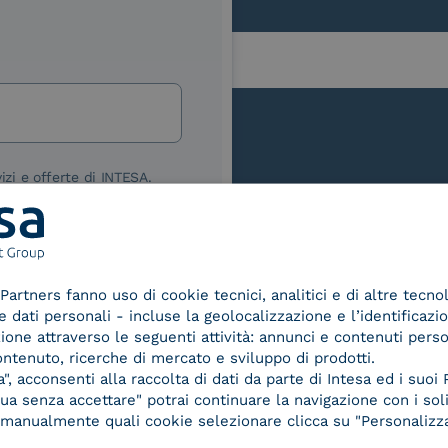
lla
izi e offerte di INTESA.
nNews" di INTESA.
asi momento inviando una e-mail
ure, se non si desidera ricevere
a sottoscrizione facendo clic sul
Le nostre certificazioni
Partners fanno uso di cookie tecnici, analitici e di altre tecno
lsiasi e-mail.
dati personali - incluse la geolocalizzazione e l’identificazio
azione attraverso le seguenti attività: annunci e contenuti pers
ibili nelle Norme di tutela della
ontenuto, ricerche di mercato e sviluppo di prodotti.
chiaro di aver letto e compreso
, acconsenti alla raccolta di dati da parte di Intesa ed i suoi 
a senza accettare" potrai continuare la navigazione con i soli
re manualmente quali cookie selezionare clicca su "Personalizza
d Trust
Service Provider e
Servi
der for
Aggregatore SPID
Aggr