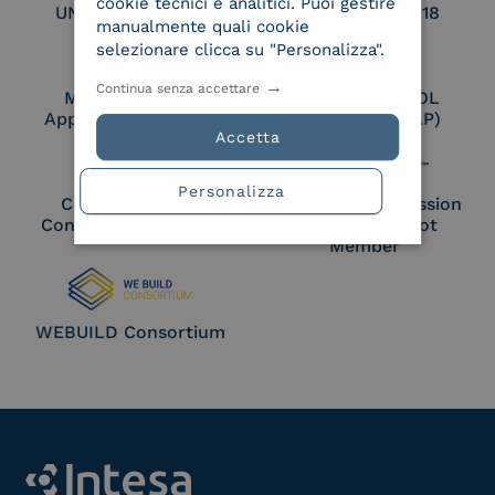
cookie tecnici e analitici. Puoi gestire
UNI EN ISO 27017
UNI EN ISO 27018
manualmente quali cookie
selezionare clicca su "Personalizza".
Continua senza accettare
Membro Adobe
Certified PEPPOL
Approved Trust List
Access Point (AP)
Accetta
Personalizza
Cloud Signature
European Commission
Consortium Member
Large Scale Pilot
Member
WEBUILD Consortium