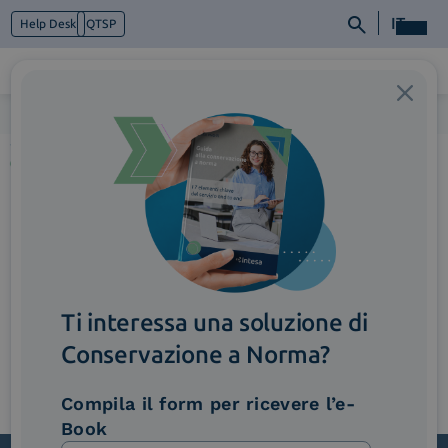
IT
Help Desk
QTSP
Home
>
ImmagineFunzionalita_SinergiaTraIservizi
Chi siamo
Cosa facciamo
Piattaforme
Industry
News e Media
Contattaci
Ti interessa una soluzione di
Conservazione a Norma?
Compila il form per ricevere l’e-
Book