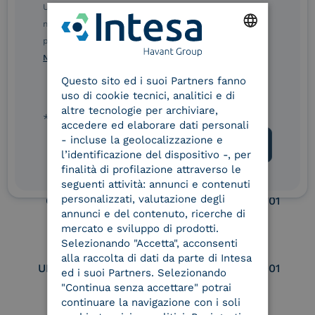
Ulteriori informazioni sulle procedure sono disponibili
eIDAS Qualified Trust
eIDAS Qualified Trust
nelle Norme di tutela della privacy INTESA. Inoltrando il
Service Provider
Service Provider for
presente modulo, dichiaro di aver letto e compreso le
Remote Qualified
ENGLISH
Norme di tutela della privacy INTESA
.
Electronic Signature /
Seal Creation
Questo sito ed i suoi Partners fanno
ITALIAN
uso di cookie tecnici, analitici e di
altre tecnologie per archiviare,
* campo obbligatorio
accedere ed elaborare dati personali
Service Provider e
Service Provider e
- incluse la geolocalizzazione e
Aggregatore SPID
Aggregatore CIE
l’identificazione del dispositivo -, per
finalità di profilazione attraverso le
seguenti attività: annunci e contenuti
personalizzati, valutazione degli
Conservatore
UNI EN ISO 37001
qualificato
annunci e del contenuto, ricerche di
mercato e sviluppo di prodotti.
Selezionando "Accetta", acconsenti
alla raccolta di dati da parte di Intesa
UNI EN ISO 9001
UNI EN ISO 27001
ed i suoi Partners. Selezionando
"Continua senza accettare" potrai
continuare la navigazione con i soli