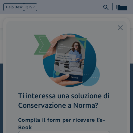
IT
Help Desk
QTSP
Home
>
1_DigitalizzazioneOrdini
Chi siamo
Cosa facciamo
Piattaforme
Industry
News e Media
Contattaci
Iscriviti alla newsletter
Ti interessa una soluzione di
Novità, iniziative ed eventi dal mondo della
trasformazione digitale.
Conservazione a Norma?
Scopri InNews
Compila il form per ricevere l’e-
Book