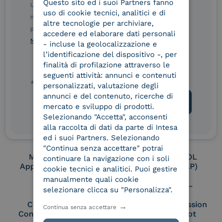
Questo sito ed i suoi Partners fanno
ITALIAN
Ulteriori informazioni sulle procedure sono disponibili
uso di cookie tecnici, analitici e di
nelle Norme di tutela della privacy INTESA. Inoltrando il
altre tecnologie per archiviare,
presente modulo, dichiaro di aver letto e compreso le
Conservatore
UNI EN ISO 37001
accedere ed elaborare dati personali
qualificato
Norme di tutela della privacy INTESA
.
- incluse la geolocalizzazione e
l’identificazione del dispositivo -, per
finalità di profilazione attraverso le
seguenti attività: annunci e contenuti
UNI EN ISO 9001
UNI EN ISO 27001
* campo obbligatorio
personalizzati, valutazione degli
annunci e del contenuto, ricerche di
mercato e sviluppo di prodotti.
Selezionando "Accetta", acconsenti
UNI EN ISO 27017
UNI EN ISO 27018
alla raccolta di dati da parte di Intesa
ed i suoi Partners. Selezionando
"Continua senza accettare" potrai
Membro Adobe
Certified PEPPOL
continuare la navigazione con i soli
Approved Trust List
Access Point (AP)
cookie tecnici e analitici. Puoi gestire
manualmente quali cookie
selezionare clicca su "Personalizza".
Cloud Signature
European Commission
Continua senza accettare
Consortium Member
Large Scale Pilot