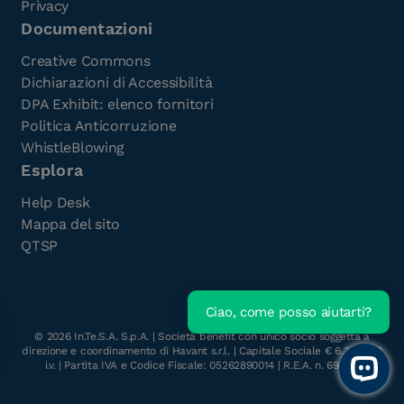
Privacy
Documentazioni
Creative Commons
Dichiarazioni di Accessibilità
DPA Exhibit: elenco fornitori
Politica Anticorruzione
WhistleBlowing
Esplora
Help Desk
Mappa del sito
QTSP
Ciao, come posso aiutarti?
Scarica l'e-Book gratuito
©
2026
In.Te.S.A. S.p.A. | Società benefit con unico socio soggetta a
direzione e coordinamento di Havant s.r.l. | Capitale Sociale € 6.300.000
i.v. | Partita IVA e Codice Fiscale: 05262890014 | R.E.A. n. 696117
Open 