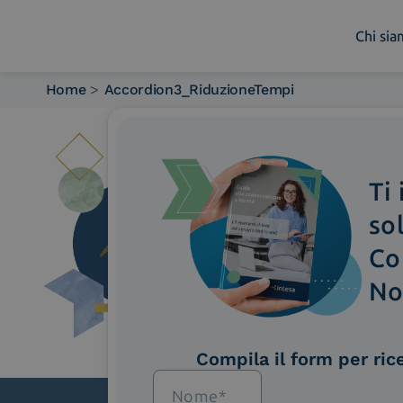
Chi si
Home
>
Accordion3_RiduzioneTempi
Chi siamo
Cosa facciamo
Piattaforme
Ti
Industry
News e Media
so
Contattaci
Co
No
Compila il form per ric