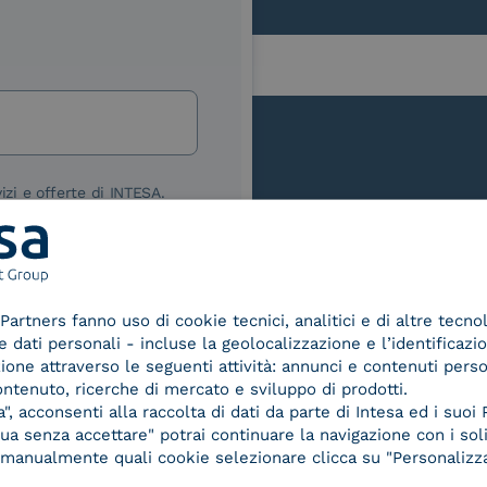
lla
izi e offerte di INTESA.
nNews" di INTESA.
asi momento inviando una e-mail
ure, se non si desidera ricevere
a sottoscrizione facendo clic sul
Le nostre certificazioni
Partners fanno uso di cookie tecnici, analitici e di altre tecno
lsiasi e-mail.
dati personali - incluse la geolocalizzazione e l’identificazio
azione attraverso le seguenti attività: annunci e contenuti pers
ibili nelle Norme di tutela della
ontenuto, ricerche di mercato e sviluppo di prodotti.
chiaro di aver letto e compreso
, acconsenti alla raccolta di dati da parte di Intesa ed i suoi 
a senza accettare" potrai continuare la navigazione con i soli
re manualmente quali cookie selezionare clicca su "Personalizza
d Trust
Service Provider e
Servi
der for
Aggregatore SPID
Aggr