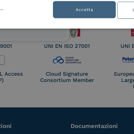
ified
Accetta
nature /
tion
 9001
UNI EN ISO 27001
UNI 
OL Access
Cloud Signature
Europe
P)
Consortium Member
Larg
ioni
Documentazioni