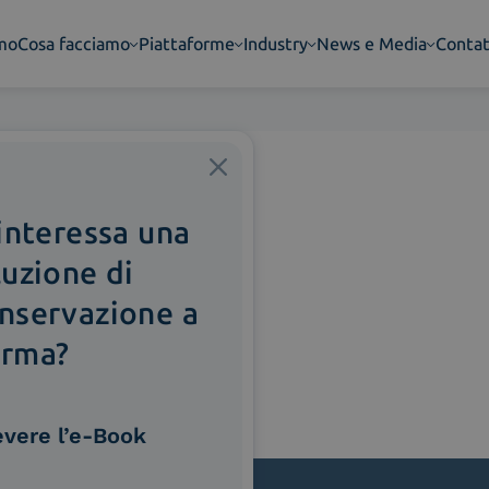
amo
Cosa facciamo
Piattaforme
Industry
News e Media
Contat
 interessa una
luzione di
nservazione a
rma?
evere l’e-Book