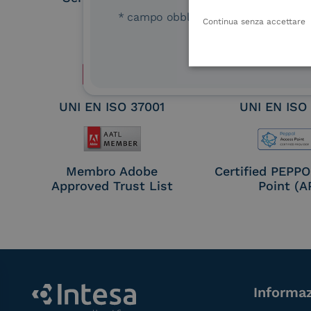
Remote Qual
* campo obbligatorio
Continua senza accettare
Electronic Sig
Seal Crea
UNI EN ISO 37001
UNI EN ISO
Membro Adobe
Certified PEPP
Approved Trust List
Point (A
Informaz