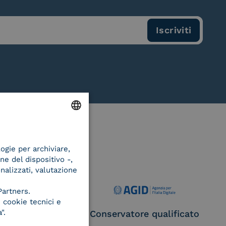
ENGLISH
logie per archiviare,
ITALIAN
ne del dispositivo -,
onalizzati, valutazione
Partners.
 cookie tecnici e
".
ce Provider e
Conservatore qualificato
egatore CIE