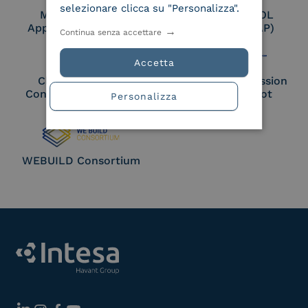
selezionare clicca su "Personalizza".
Membro Adobe
Certified PEPPOL
Approved Trust List
Access Point (AP)
Continua senza accettare
Accetta
Cloud Signature
European Commission
Consortium Member
Large Scale Pilot
Personalizza
Member
WEBUILD Consortium