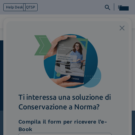
IT
Help Desk
QTSP
Home
>
Hero_GDO
Chi siamo
Cosa facciamo
Piattaforme
Industry
News e Media
Contattaci
Ti interessa una soluzione di
Conservazione a Norma?
Compila il form per ricevere l’e-
Book
Iscriviti alla newsletter