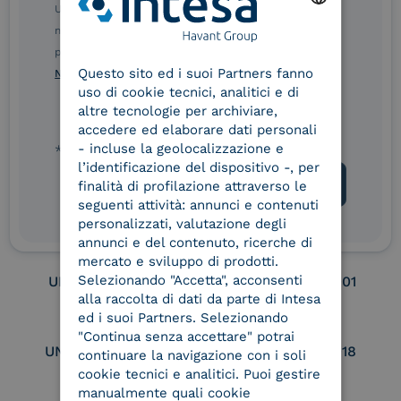
Remote Qualified
Ulteriori informazioni sulle procedure sono disponibili
Electronic Signature /
nelle Norme di tutela della privacy INTESA. Inoltrando il
Seal Creation
ENGLISH
presente modulo, dichiaro di aver letto e compreso le
Questo sito ed i suoi Partners fanno
ITALIAN
Norme di tutela della privacy INTESA
.
uso di cookie tecnici, analitici e di
Service Provider e
Service Provider e
altre tecnologie per archiviare,
Aggregatore SPID
Aggregatore CIE
accedere ed elaborare dati personali
- incluse la geolocalizzazione e
* campo obbligatorio
l’identificazione del dispositivo -, per
finalità di profilazione attraverso le
Conservatore
UNI EN ISO 37001
seguenti attività: annunci e contenuti
qualificato
personalizzati, valutazione degli
annunci e del contenuto, ricerche di
mercato e sviluppo di prodotti.
Selezionando "Accetta", acconsenti
UNI EN ISO 9001
UNI EN ISO 27001
alla raccolta di dati da parte di Intesa
ed i suoi Partners. Selezionando
"Continua senza accettare" potrai
UNI EN ISO 27017
UNI EN ISO 27018
continuare la navigazione con i soli
cookie tecnici e analitici. Puoi gestire
manualmente quali cookie